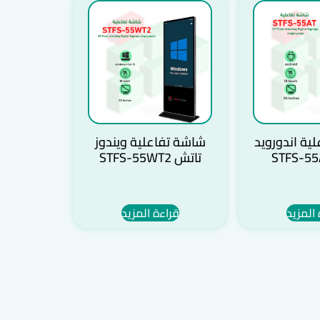
ية اندورويد
شاشة تفاعلية ويندوز
تاتش STFS-55WT2
 المزيد
قراءة المزيد