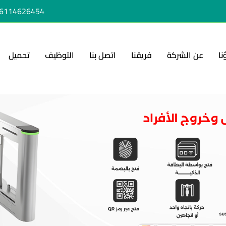
6114626454+
نا
عن الشركة
فريقنا
اتصل بنا
التوظيف
تحميل