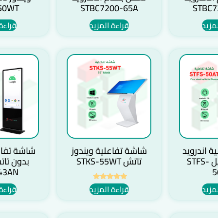
50WT
STBC7200-65A
STBC7
مزيد
قراءة المزيد
قراءة
ة اندرويد
شاشة تفاعلية ويندوز
شاشة تفاعل
تاتش موديل STFS-
تاتش STKS-55WT
بدون تا
43AN
5
مزيد
قراءة المزيد
قراءة
تم التقييم
5.00
من 5