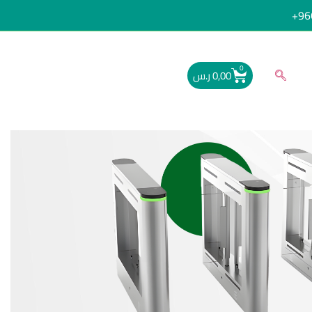
96
0
0,00
ر.س