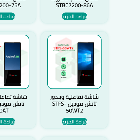
200-75A
STBC7200-86A
قراءة المزيد
قراءة ال
شاشة تفاعلية ويندوز
شاشة تفاعلي
تاتش موديل STFS-
0AT
50WT2
قراءة المزيد
قراءة ال