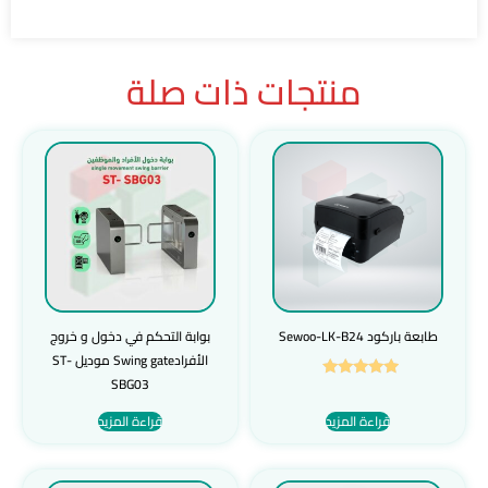
منتجات ذات صلة
طابعة باركود Sewoo-LK-B24
بوابة التحكم في دخول و خروج
الأفرادSwing gate موديل ST-
SBG03
تم التقييم
5.00
من 5
قراءة المزيد
قراءة المزيد