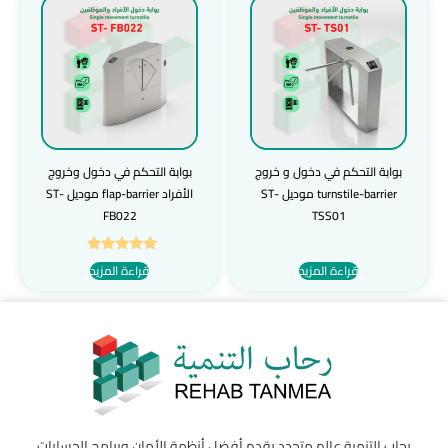
بوابة التحكم في دخول و خروج
بوابة التحكم في دخول وخروج
turnstile-barrier موديل ST-
الأفراد flap-barrier موديل ST-
FB022
TSS01
تم التقييم
قراءة المزيد
قراءة المزيد
5.00
من 5
رحاب التنمية عالم متجدد يقدم أفضل أنظمة الأمان وبرامج الحسابات