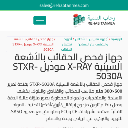
sales@rehabtanmea.com
الرئيسية
/
أجهزة تفتيش الأشخاص
/
أجهزة
/
جهاز فحص الحقائب بالأشعة
والكشف عن المعادن
تفتيش
السينية X-RAY موديل STXR-
الحقائب
5030A
جهاز فحص الحقائب بالأشعة
السينية X-RAY موديل STXR-
5030A
جهاز فحص الحقائب بالأشعة السينية STXR-5030A بفتحة تمرير
500×300 ملم
مناسب للمكاتب والفنادق والبنوك. يكشف
الأسلحة والمتفجرات والمواد المحظورة بصور ملوّنة عالية الدقة.
يعمل بنظام تلوين مزدوج (برتقالي/أزرق/أخضر) لتصنيف المواد
تلقائياً. معتمد بشهادات CE وFCC ومتوافق مع معايير SASO.
للتوريد والتركيب في الرياض وجدة والدمام.