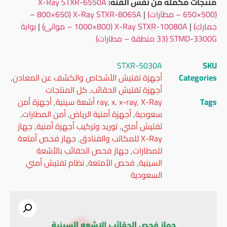
منتجات مكملة من نفس الفئة:
X-Ray STXR-6550A
(650×500 – مطارات)
|
X-Ray STXR-8065A (800×650 –
جمارك)
|
X-Ray STXR-10080A (1000×800 – موانئ)
|
بوابة
STMD-3300G (33 منطقة – مطارات)
STXR-5030A
SKU
Categories
أجهزة تفتيش الأشخاص والكشف عن المعادن
,
أجهزة تفتيش الحقائب
,
كل المنتجات
Tags
X-Ray أشعة سينية
,
x-ray
,
x
,
ray
,
أجهزة أمن
سعودية
,
أجهزة أمنية الرياض
,
أمن المطارات
,
تفتيش أمني
,
توريد وتركيب أجهزة أمنية
,
جهاز
X-Ray للمكاتب والفنادق
,
جهاز فحص أمتعة
للمطارات
,
جهاز فحص الحقائب بالأشعة
السينية
,
فحص الأمتعة
,
نظام تفتيش أمني
السعودية