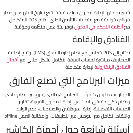
تتميز بحاجتها لإدارة مخزون دواء دقيقة، تتبع تواريخ الانتهاء، وإصدار
فواتير متوافقة مع متطلبات التأمين الطبي. نظام POS المتكامل
مع
أنظمة التحكم في الدخول
يُوفر بيئة عمل منظّمة ومؤمَّنة.
الفنادق والإقامة
تحتاج إلى POS يتكامل مع نظام إدارة الفندق (PMS)، ويُتيح إضافة
المصاريف مباشرة لحساب الغرفة. يتكامل بشكل مثالي مع
أقفال
الفنادق الإلكترونية
لإدارة متكاملة.
ميزات البرنامج التي تصنع الفارق
الجهاز وحده ليس كافياً — البرنامج هو الذي يُفرق بين نظام عادي
ونظام ذكي حقيقي. ابحث عن: إدارة المخزون الفورية، تقارير
المبيعات التفصيلية، إدارة الموظفين والصلاحيات، دعم الولاء
والنقاط، تكامل مع التوصيل عبر التطبيقات، وإمكانية العمل offline.
أسئلة شائعة حول أجهزة الكاشير