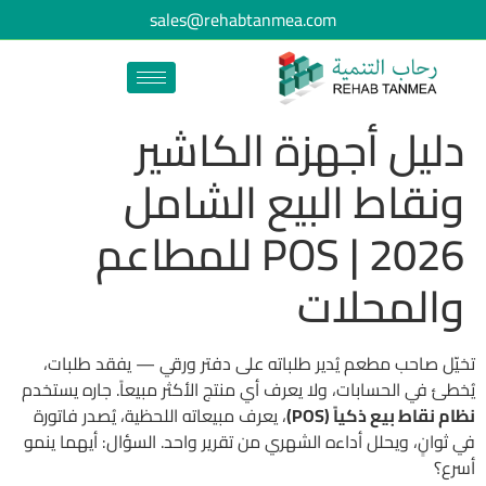
sales@rehabtanmea.com
دليل أجهزة الكاشير
ونقاط البيع الشامل
2026 | POS للمطاعم
والمحلات
تخيّل صاحب مطعم يُدير طلباته على دفتر ورقي — يفقد طلبات،
يُخطئ في الحسابات، ولا يعرف أي منتج الأكثر مبيعاً. جاره يستخدم
نظام نقاط بيع ذكياً (POS)
، يعرف مبيعاته اللحظية، يُصدر فاتورة
في ثوانٍ، ويحلل أداءه الشهري من تقرير واحد. السؤال: أيهما ينمو
أسرع؟