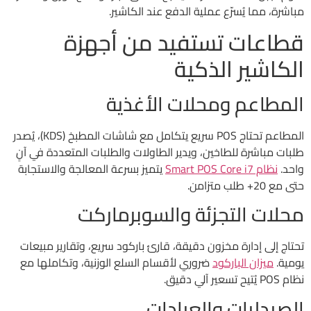
مباشرة، مما يُسرّع عملية الدفع عند الكاشير.
قطاعات تستفيد من أجهزة
الكاشير الذكية
المطاعم ومحلات الأغذية
المطاعم تحتاج POS سريع يتكامل مع شاشات المطبخ (KDS)، يُصدر
طلبات مباشرة للطاخين، ويدير الطاولات والطلبات المتعددة في آنٍ
واحد.
نظام Smart POS Core i7
يتميز بسرعة المعالجة والاستجابة
حتى مع 20+ طلب متزامن.
محلات التجزئة والسوبرماركت
تحتاج إلى إدارة مخزون دقيقة، قارئ باركود سريع، وتقارير مبيعات
يومية.
ميزان الباركود
ضروري لأقسام السلع الوزنية، وتكاملها مع
نظام POS يُتيح تسعير آلي دقيق.
الصيدليات والعيادات