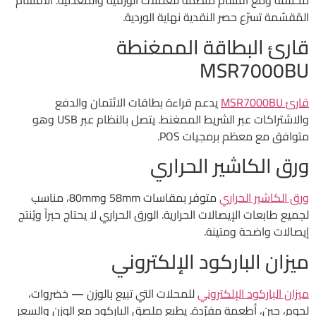
مختلفة ومع أقسام منظّمة للعملات الورقية والمعدنية. الأقسام
المُقسّمة تسرّع حصر النقدية نهاية الوردية.
قارئ البطاقة الممغنطة
MSR7000BU
قارئ MSR7000BU
يدعم قراءة بطاقات الائتمان والدفع
والاشتراكات عبر الشريط الممغنط. يتصل بالنظام عبر USB وهو
متوافق مع معظم برمجيات POS.
ورق الكاشير الحراري
ورق الكاشير الحراري
متوفر بمقاسات 58mm و80mm، مناسب
لجميع طابعات الإيصالات الحرارية. الورق الحراري لا يحتاج حبراً ويُنتج
إيصالات واضحة ومتينة.
ميزان الباركود الإلكتروني
ميزان الباركود الإلكتروني
للمحلات التي تبيع بالوزن — خضروات،
لحوم، جبن، أطعمة مفرّدة. يطبع ملصق الباركود مع الوزن والسعر