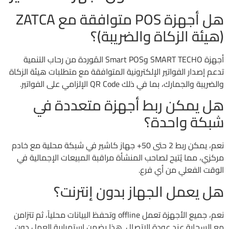
هل أجهزة POS متوافقة مع ZATCA
(هيئة الزكاة والضريبة)؟
أجهزة SMART TECHO وSmart POS المُوردة من رحاب التنمية
تدعم إصدار الفواتير الإلكترونية المتوافقة مع متطلبات هيئة الزكاة
والضريبة والجمارك، بما في ذلك QR Code الإلزامي على الفواتير.
هل يمكن ربط أجهزة متعددة في
شبكة واحدة؟
نعم، يمكن ربط 2 حتى 50+ جهاز كاشير في شبكة محلية مع خادم
مركزي، مما يُتيح لصاحب المنشأة مراقبة المبيعات الإجمالية في
الوقت الفعلي من أي فرع.
هل يعمل الجهاز بدون إنترنت؟
نعم، جميع الأجهزة تعمل offline وتحفظ البيانات محلياً، ثم تتزامن
مع السحابة عند عودة الاتصال. هذا يضمن استمرارية العمل دون