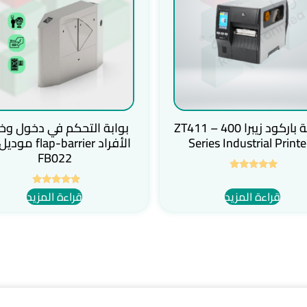
طابعة باركود زيبرا ZT411 – 400
بوابة التحكم في دخول وخ
Series Industrial Printe
FB022
تم التقييم
5.00
قراءة المزيد
قراءة المزيد
تم التقييم
من 5
5.00
من 5