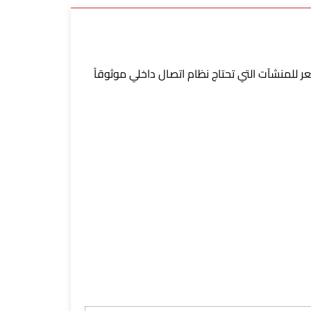
Smart Tech، يُقدم توازناً مثالياً بين الأداء والسعر للمنشآت التي تحتاج نظام اتصال داخلي موثوقاً