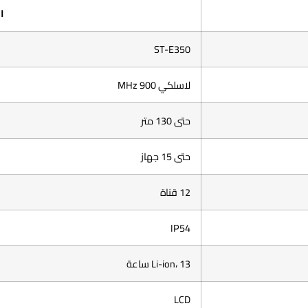
ا
ST-E350
لاسلكي 900 MHz
حتى 130 متر
حتى 15 جهاز
12 قناة
IP54
Li-ion، 13 ساعة
LCD