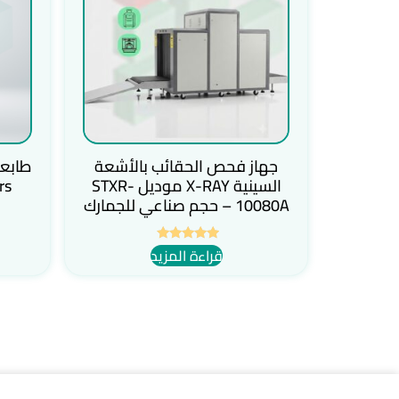
جهاز فحص الحقائب بالأشعة
السينية X-RAY موديل STXR-
rs
10080A – حجم صناعي للجمارك
قراءة المزيد
تم التقييم
5.00
من 5