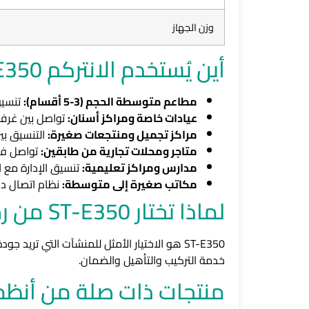
وزن الجهاز
أين يُستخدم الانتركم ST-E350؟
مطاعم متوسطة الحجم (3-5 أقسام):
تنسيق
عيادات خاصة ومراكز أسنان:
تواصل بين غرف 
مراكز تجميل ومنتجعات صغيرة:
التنسيق بي
متاجر ومحلات تجارية من طابقين:
تواصل فور
مدارس ومراكز تعليمية:
تنسيق الإدارة مع ا
مكاتب صغيرة إلى متوسطة:
نظام اتصال د
لماذا تختار ST-E350 من رحاب التنمية؟
خدمة التركيب والتأهيل والضمان.
منتجات ذات صلة من أنظمة