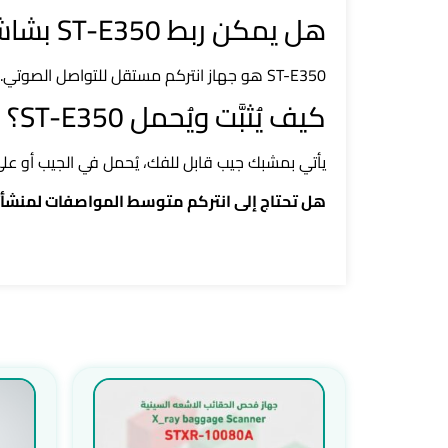
هل يمكن ربط ST-E350 بشاشات عرض أو أزرار نداء أخرى؟
ST-E350 هو جهاز انتركم مستقل للتواصل الصوتي. للربط مع شاشات العرض وأزرار النداء، نُصمم لك نظاماً متكاملاً من منتجات Smart Techno المتوافقة.
كيف يُثبَّت ويُحمل ST-E350؟
يأتي بمشبك جيب قابل للفك، يُحمل في الجيب أو على حزام ا
هل تحتاج إلى انتركم متوسط المواصفات لمنشأ