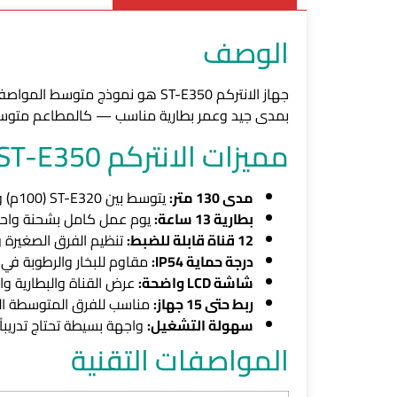
الوصف
بمدى جيد وعمر بطارية مناسب — كالمطاعم متوسطة ال
مميزات الانتركم ST-E350
مدى 130 متر:
يتوسط بين ST-E320 (100م) و ST-E330 (150م) لمنشآت المدى المتوسط.
بطارية 13 ساعة:
يوم عمل كامل بشحنة واحد
12 قناة قابلة للضبط:
تنظيم الفرق الصغيرة 
درجة حماية IP54:
مقاوم للبخار والرطوبة في ب
شاشة LCD واضحة:
عرض القناة والبطارية و
ربط حتى 15 جهاز:
مناسب للفرق المتوسطة ال
سهولة التشغيل:
واجهة بسيطة تحتاج تدريباً
المواصفات التقنية