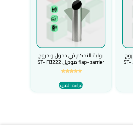
روج
بوابة التحكم في دخول و خروج
الأفراد flap-barrier موديل ST-
flap-barrier موديل ST- FB222
تم التقييم
5.00
قراءة المزيد
من 5