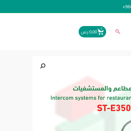
96
0
0,00
ر.س