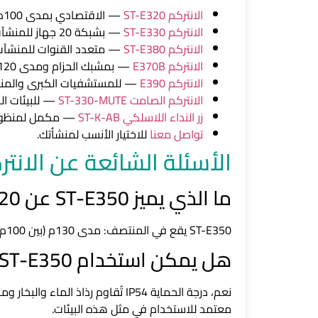
الانتركم ST-E320
— الاقتصادي بمدى 100م لأصغر المنشآت.
الانتركم ST-E330
— بشبكة 20 جهاز للمنشآت الأكبر.
الانتركم ST-E380
— متعدد القنوات للمنشآت 
الانتركم E370B
— بمشبك الحزام ومدى 120م.
الانتركم E390
— للمستشفيات الكبرى والمنشآ
الانتركم الصامت ST-330-MUTE
— للبيئات اله
زر النداء اللاسلكي ST-K-AB
— مكمل لمنظومة 
تواصل معنا
للاختيار الأنسب لمنشأتك.
الأسئلة الشائعة عن الانتركم 350
ما الذي يميز ST-E350 عن ST-E320 وST-E330؟
ST-E350 يقع في المنتصف: مدى 130م (بين 100م و150م)، شبكة 15 جهاز (بين 10 و20)، بطارية 13 ساعة (بين 12 و16). يناسب المنشآت متوسطة الحجم بتكلفة معقولة.
هل يمكن استخدام ST-E350 في مطبخ مع بخار وشحوم؟
نعم، درجة الحماية IP54 تُقاوم رذاذ الماء والبخار ومستوى معتدل من الشحوم، وهو مناسب لمطابخ الخدمة الغذائية. وفق
معتمد للاستخدام في مثل هذه البيئات.