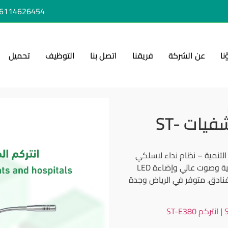
6114626454+
نا
عن الشركة
فريقنا
اتصل بنا
التوظيف
تحميل
انتركم المطاعم والمستشفيات ST-
مستشفيات ST-E350 من رحاب التنمية – نظام نداء لاسلكي
بنطاق تشغيل واسع حتى 50 متر. يتميز بشاشة رقمية وصوت عالي وإضاءة LED
نادق. متوفر في الرياض وجدة
|
انتركم ST-E380