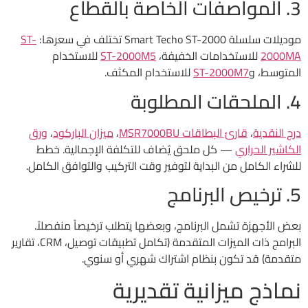
3. المواصفات الخاصة بالقطاع
موديلات سلسلة Smart Techo ST-2000 تختلف في سعرها:
ST-
2000MA
للاستخدامات الخفيفة،
ST-2000M5
للاستخدام
المتوسط، و
ST-2000M7
للاستخدام المكثف.
4. الملحقات المطلوبة
درج النقدية
،
قارئ البطاقات MSR7000BU
،
ميزان الباركود
،
ورق
الكاشير الحراري
— كل ملحق يُضاف للتكلفة الإجمالية. خطط
للشراء الكامل من البداية لتوفير وقت التركيب والتوافق الكامل.
5. ترخيص البرنامج
بعض الأجهزة تشمل البرنامج، وبعضها يتطلب ترخيصاً منفصلاً.
البرامج ذات الميزات المتقدمة (تكامل تطبيقات توصيل، CRM، تقارير
متقدمة) قد تكون بنظام اشتراك شهري أو سنوي.
نماذج ميزانية تقديرية