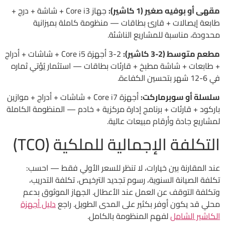
مقهى أو بوفيه صغير (1 كاشير):
جهاز Core i3 + شاشة + درج +
طابعة إيصالات + قارئ بطاقات — منظومة كاملة بميزانية
محدودة، مناسبة للمشاريع الناشئة.
مطعم متوسط (2-3 كاشير):
2-3 أجهزة Core i5 + شاشات + أدراج
+ طابعات + شاشة مطبخ + قارئات بطاقات — استثمار يُؤتي ثماره
في 6-12 شهر بتحسين الكفاءة.
سلسلة أو سوبرماركت:
أجهزة Core i7 + شاشات + أدراج + موازين
باركود + قارئات + برنامج إدارة مركزية + خادم — المنظومة الكاملة
لمشاريع جادة وأرقام مبيعات عالية.
التكلفة الإجمالية للملكية (TCO)
عند المقارنة بين خيارات، لا تنظر للسعر الأولي فقط — احسب:
تكلفة الصيانة السنوية، رسوم تجديد الترخيص، تكلفة التدريب،
وتكلفة التوقف عن العمل عند الأعطال. الجهاز الموثوق بدعم
محلي قد يكون أوفر بكثير على المدى الطويل. راجع
دليل أجهزة
الكاشير الشامل
لفهم المنظومة بالكامل.