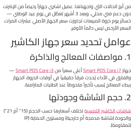
من أبرز الحالات التي واجهناها: عميل اشترى جهازاً رخيصاً من الإنترنت
دون دعم فني محلي، وبعد 3 أشهر تعطّل في يوم عيد الوطني —
خسائر يوم ذروة المبيعات تجاوزت سعر الجهاز الأصلي عشرات المرات.
السعر الأرخص ليس دائماً الأوفر.
عوامل تحديد سعر جهاز الكاشير
1. مواصفات المعالج والذاكرة
جهاز
Smart POS Core i7
أعلى سعراً من
Smart POS Core i3
—
والفارق في الأداء يُحدث فرقاً حقيقياً في أوقات الذروة. الجهاز
ببطء المعالج يُسبب تأخيراً ملحوظاً عند الطلبات المتزامنة.
2. حجم الشاشة وجودتها
شاشات الكاشير اللمسية
تختلف أسعارها حسب الحجم (15″ أم 21″)
والجودة (شاشة مدمجة أم خارجية) ومستوى الحماية (IP
للمقاومة).