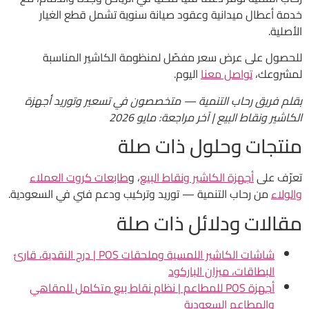
خدمة أعطال ميدانية وعقود صيانة سنوية تشمل قطع الغيار
الأصلية.
للحصول على عرض سعر مفصّل لمنظومة الكاشير المناسبة
لمشروعك،
تواصل معنا
اليوم.
بقلم فريق رحاب التنمية — متخصصون في تسعير وتوريد أجهزة
الكاشير ونقاط البيع | آخر مراجعة: مايو 2026
منتجات وحلول ذات صلة
تعرّف على
أجهزة الكاشير ونقاط البيع
، و
طابعات كروت العملاء
والولاء
من رحاب التنمية — توريد وتركيب ودعم فني في السعودية.
مقالات ودلائل ذات صلة
شاشات الكاشير اللمسية وملحقات POS | درج النقدية، قارئ
البطاقات، ميزان الباركود
أجهزة POS للمطاعم | نظام نقاط بيع متكامل للمقاهي
والمطاعم السعودية