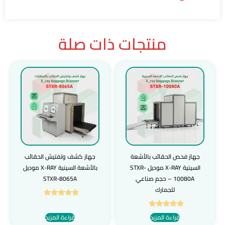
منتجات ذات صلة
جهاز فحص الحقائب بالأشعة
جهاز كشف وتفتيش الحقائب
السينية X-RAY موديل STXR-
بالأشعة السينية X-RAY موديل
10080A – حجم صناعي
STXR-8065A
للجمارك
تم التقييم
5.00
تم التقييم
قراءة المزيد
قراءة المزيد
من 5
5.00