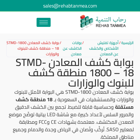
sales@rehabtanmea.com
الرئيسية
/
أجهزة تفتيش
/
بوابات
/
بوابة كشف المعادن STMD-1800
الأشخاص والكشف
الكاشف عن
– 18 منطقة كشف للبنوك
عن المعادن
معادن
والوزارات
بوابة كشف المعادن STMD-
1800 – 18 منطقة كشف
للبنوك والوزارات
بوابة كشف المعادن STMD-1800 هي البوابة الأمثل للبنوك
والوزارات والمستشفيات في السعودية بـ
18 منطقة كشف
مستقلة
وحساسية قابلة للضبط. تجمع بين الكشف الدقيق
والمرور السلس لأعداد كبيرة مع شاشة LED بيانية توضّح موضع
المعدن المكتشف. معتمدة بشهادات CE وFCC ومطابقة
لمعايير SASO. تُركَّب وتُصان في الرياض وجدة والدمام وجميع
مناطق المملكة.