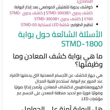
اقتصادي)
كواشف يدوية للتفتيش الموضعي بعد إنذار البوابة:
كاشف يدوي STMD-3003B1
|
كاشف يدوي STMD-
V160
|
كاشف يدوي STMD-300381
تنظيم الطوابير:
شاشة LED لاسلكية STMD-05
الأسئلة الشائعة حول بوابة
STMD-1800
ما هي بوابة كشف المعادن وما
وظيفتها؟
هي جهاز للكشف عن الأجسام المعدنية التي يحملها الأفراد
عند المرور عبر البوابة. تستخدم تقنية المجال
الكهرومغناطيسي لاكتشاف المعادن، وتُصدر إنذارًا صوتيًا
وضوئيًا فوريًا مع تحديد منطقة المعدن على الجسم عبر
مؤشرات LED.
هل البوابة آمنة على الحوامل