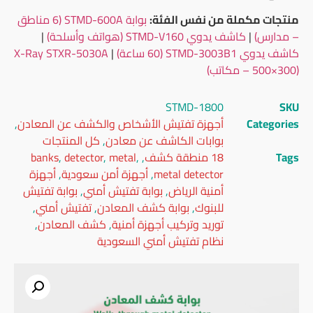
منتجات مكملة من نفس الفئة:
بوابة STMD-600A (6 مناطق
– مدارس)
|
كاشف يدوي STMD-V160 (هواتف وأسلحة)
|
كاشف يدوي STMD-3003B1 (60 ساعة)
|
X-Ray STXR-5030A
(500×300 – مكاتب)
STMD-1800
SKU
Categories
أجهزة تفتيش الأشخاص والكشف عن المعادن
,
بوابات الكاشف عن معادن
,
كل المنتجات
Tags
18 منطقة كشف
,
,
metal
,
detector
,
banks
metal detector
,
أجهزة أمن سعودية
,
أجهزة
أمنية الرياض
,
بوابة تفتيش أمني
,
بوابة تفتيش
للبنوك
,
بوابة كشف المعادن
,
تفتيش أمني
,
توريد وتركيب أجهزة أمنية
,
كشف المعادن
,
نظام تفتيش أمني السعودية