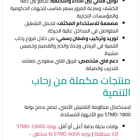
توازن مثالي بين الأداء والتكلفة:
تجمع بين دقة
الكشف وسرعة المرور بسعر مناسب للجهات الحكومية
والمؤسسات التجارية.
مصممة للاستخدام المكثف:
تتحمل التشغيل
المتواصل في المداخل عالية الحركة.
توريد وتركيب وضمان رسمي:
من خلال فروع رحاب
التنمية في الرياض وجدة والخبر والقصيم وخميس
مشيط.
دعم فني متخصص:
فريق تقني سعودي معتمد
للتدريب والصيانة.
منتجات مكملة من رحاب
التنمية
لاستكمال منظومة التفتيش الأمني، ننصح بدمج بوابة
STMD-1800 مع الأجهزة المساندة:
بوابات بديلة بدقة أعلى أو أقل:
بوابة STMD-3300G
(33 منطقة)
|
بوابة STMD-600A (6 مناطق –