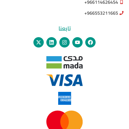
966114626454+
966553211665+
تابعنا