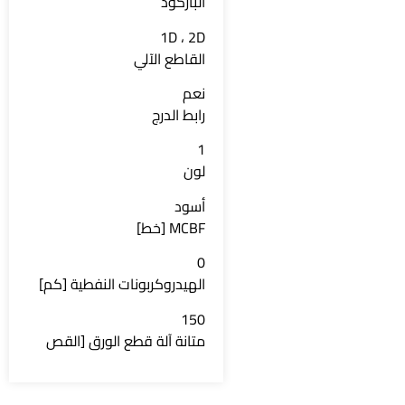
الباركود
1D ، 2D
القاطع الآلي
نعم
رابط الدرج
1
لون
أسود
MCBF [خط]
0
الهيدروكربونات النفطية [كم]
150
متانة آلة قطع الورق [القص