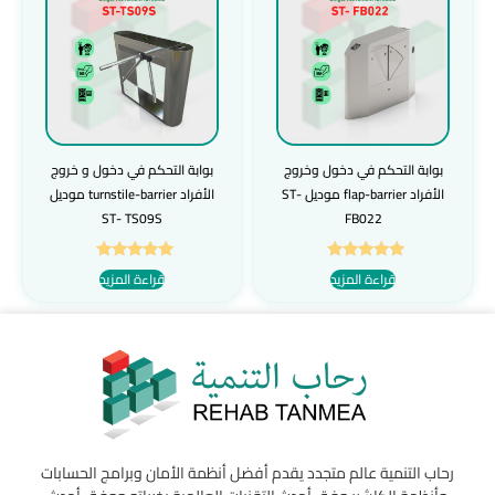
بوابة التحكم في دخول وخروج
بوابة التحكم في دخول و خروج
الأفراد flap-barrier موديل ST-
الأفراد turnstile-barrier موديل
ST- TS09S
FB022
تم التقييم
تم التقييم
قراءة المزيد
قراءة المزيد
5.00
5.00
من 5
من 5
رحاب التنمية عالم متجدد يقدم أفضل أنظمة الأمان وبرامج الحسابات