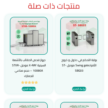
منتجات ذات صلة
بوابة التحكم في دخول و خروج
جهاز فحص الحقائب بالأشعة
الأفرادSwing gate موديل ST-
السينية X-RAY موديل STXR-
SBG03
10080A – حجم صناعي
للجمارك
تم التقييم
قراءة المزيد
قراءة المزيد
5.00
من 5