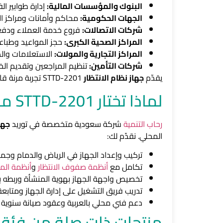
البنوك والمؤسسات المالية:
إدارة طوابير ا
الجهات الحكومية:
محاكم وأمانات ومراكز الأ
شركات الاتصالات:
فروع خدمة العملاء ودفع ا
المراكز الصحية الكبرى:
حجز المواعيد وطباعة 
المراكز التجارية والمولات:
الاستعلامات والد
شركات التأمين:
تنظيم المراجعين وتقديم الخد
يقدّم
جهاز نظام الانتظار
STTD-2201 تجربة مرنة قابلة للتخصيص حسب احتياج كل قطاع.
لماذا تختار STTD-2201 من رحاب التنمية؟
رحاب التنمية
شركة سعودية متخصصة في توريد
جها
المحلي. نقدّم لك:
تركيب وإعداد الجهاز في الرياض والدمام وج
تكامل مع
أنظمة صفوف الانتظار
و
أنظمة المن
تخصيص واجهة الجهاز بهوية المنشأة وربطه بال
تدريب فريق التشغيل على إدارة الجهاز ومتابعة ت
دعم فني محلي بالعربية وعقود صيانة سنوية
منتجات ذات صلة من فئة ا