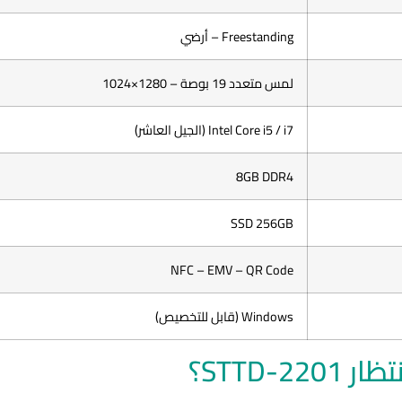
Freestanding – أرضي
لمس متعدد 19 بوصة – 1280×1024
Intel Core i5 / i7 (الجيل العاشر)
8GB DDR4
SSD 256GB
NFC – EMV – QR Code
Windows (قابل للتخصيص)
STTD-؟