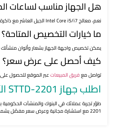
هل الجهاز مناسب لساعات الذ
نعم، معالج Intel Core i5/i7 الجيل العاشر مع ذاكرة 8GB DDR4 وتخزين SSD يضمن أداء سريع حتى في أوقات الإقبال الكثيف.
ما خيارات التخصيص المتاحة؟
يمكن تخصيص واجهة الجهاز بشعار وألوان منشأتك
كيف أحصل على عرض سعر؟
تواصل مع
فريق المبيعات
عبر الموقع للحصول على ع
اطلب جهاز STTD-2201 الآن
طوّر تجربة عملائك في البنوك والمنشآت الحكومية ب
2201 مع استشارة مجانية وعرض سعر مفصّل يشمل التركيب والتدريب والصيانة.