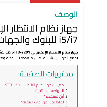
الوصف
i5/i7 للبنوك والجهات الحكومية
جهاز نظام الانتظار الإلكتروني STTD-2201
هو كشك 
يجمع الجهاز بين شاشة لمس متعددة 19 بوصة ومعالج Intel من الجيل العاشر ودعم مدمج للدفع الإلكتروني (NFC وEMV وQR) لتقديم تجربة عميل سلسة وآمنة.
محتويات الصفحة
مميزات جهاز نظام الانتظار STTD-2201
المواصفات التقنية
أين يُستخدم؟
لماذا تختار من رحاب التنمية؟