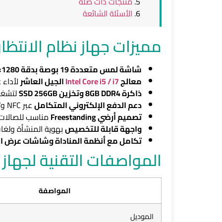
منتجات ذات صلة
الأسئلة الشائعة
مميزات جهاز نظام الانتظار TTD-2201
شاشة لمس متعددة 19 بوصة بدقة 1280×1024
معالج
Intel Core i5 / i7
الجيل العاشر
لأداء ع
ذاكرة 8GB DDR4 وتخزين SSD 256GB
لتشغيل
دعم الدفع الإلكتروني المتكامل
عبر NFC وEMV وQR Code للخدمات المالية والحكومية.
تصميم أرضي Freestanding
مناسب للصالات ا
واجهة قابلة للتخصيص
بهوية المنشأة ولغات
تكامل مع أنظمة المناداة وشاشات عرض ال
المواصفات التقنية لجهاز STTD-2201
المواصفة
الموديل