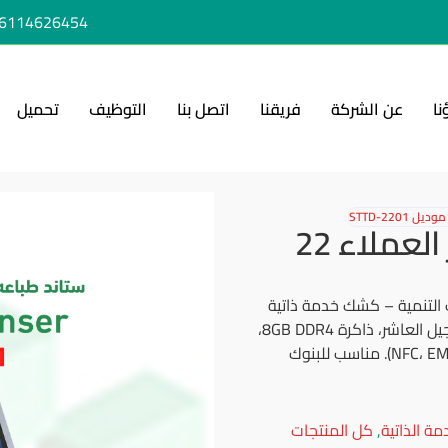
6114626454+
نا
عن الشركة
فريقنا
اتصل بنا
التوظيف
تحميل
ستاند طباعة ارقام انتظار العملاء 22
 الإلكتروني STTD-2201 من رحاب التنمية – كشك خدمة ذاتية
بشاشة لمس 19 بوصة ومعالج Intel Core i5/i7 الجيل العاشر، ذاكرة 8GB DDR4،
تخزين SSD 256GB، ودعم الدفع الإلكتروني (NFC، EMV، QR). مناسب للبنوك
مة الذاتية
,
كل المنتجات