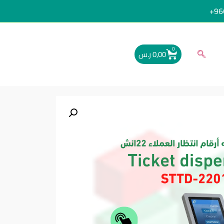
96
0
0,00
ر.س