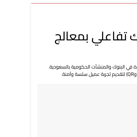
 الإلكتروني STTD-2201 – كشك تفاعلي بمعالج
ءة في البنوك والمنشآت الحكومية بالسعودية.