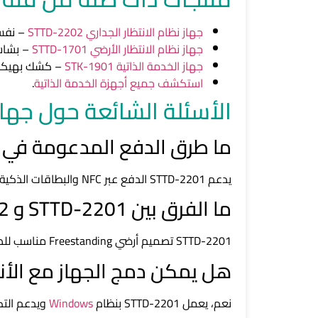
جهاز نظام الانتظار الجداري STTD-2202
– نفس فئة ا
جهاز نظام الانتظار الأرضي STTD-1701
– بشاشة 21.5 بوصة وطا
جهاز الخدمة الذاتية STK-1901
– كشك بهيكل فول
استكشف جميع أجهزة الخدمة الذاتية
.
الأسئلة الشائعة حول جهاز TTD-2201
ما طرق الدفع المدعومة في جهاز نظام
يدعم STTD-2201 الدفع عبر NFC والبطاقات الذكية EMV ورموز QR، مما يجعله مناسباً للبنوك والخدمات الحكومية المالية.
ما الفرق بين STTD-2201 و STTD-2202؟
STTD-2201 تصميم أرضي Freestanding مناسب للصالات الواسعة، بينما STTD-2202 تصميم جداري Wall-Mounted يوفّر مساحة الأرضية في الفروع الصغيرة.
هل يمكن دمج الجهاز مع الأنظ
نعم، يعمل STTD-2201 بنظام
Windows
ويدعم التكامل مع أنظمة الـ RM