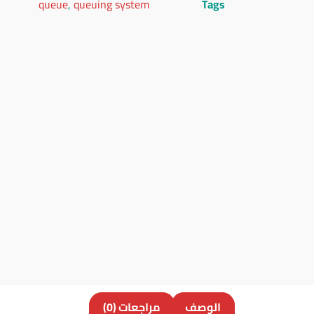
queue
,
queuing system
Tags
الوصف
مراجعات (0)