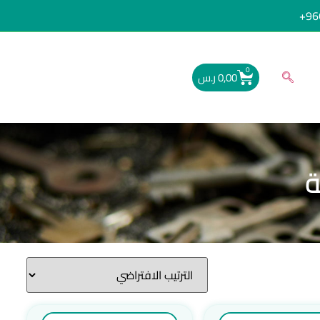
96
0
0,00
ر.س
ة