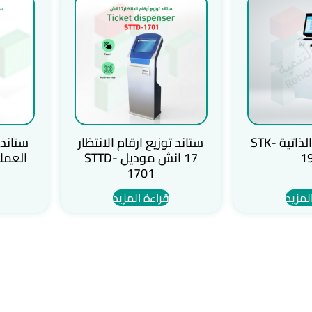
جهاز الخدمة الذاتية STK-
ستاند توزيع ارقام الانتظار
ستاند 
1
17 انش موديل STTD-
1701
لمزيد
قراءة المزيد