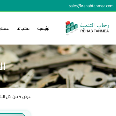
sales@rehabtanmea.com
الرئيسية
منتجاتنا
عملاؤ
ال
عرض ⁦4⁩ من كل النتائج