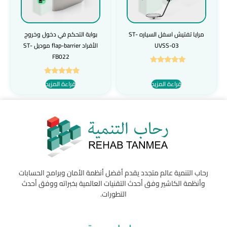
مرايا تفتيش اسفل السياره ST-
بوابة التحكم في دخول وخروج
UVSS-03
الأفراد flap-barrier موديل ST-
FB022
تم التقييم
5.00
تم التقييم
قراءة المزيد
قراءة المزيد
من 5
5.00
من 5
رحاب التنمية عالم متجدد يقدم أفضل أنظمة الأمان وبرامج الحسابات
وأنظمة الكاشير وفق أحدث التقنيات العالمية بخبراته ووفق أحدث
التطورات.