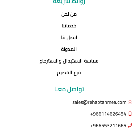
روابط سريعة
من نحن
خدماتنا
اتصل بنا
المدونة
سياسة الاستبدال والاسترجاع
فرع القصيم
تواصل معنا
sales@rehabtanmea.com
966114626454+
966553211665+