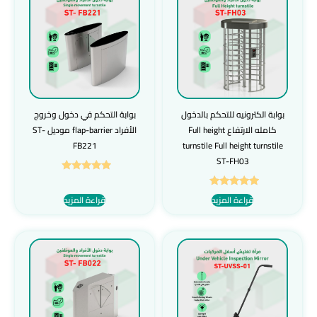
بوابة الكترونيه للتحكم بالدخول
بوابة التحكم في دخول وخروج
كامله الارتفاع Full height
الأفراد flap-barrier موديل ST-
FB221
turnstile Full height turnstile
ST-FH03
تم التقييم
5.00
تم التقييم
قراءة المزيد
قراءة المزيد
من 5
5.00
من 5