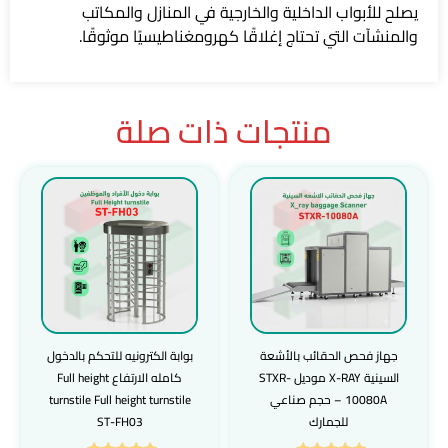
يصلح للأبواب الداخلية والخارجية في المنازل والمكاتب
والمنشآت التي تحتاج إغلاقًا كهرومغناطيسيًا موثوقًا.
منتجات ذات صلة
جهاز فحص الحقائب بالأشعة
بوابة الكترونيه للتحكم بالدخول
السينية X-RAY موديل STXR-
كامله الارتفاع Full height
10080A – حجم صناعي
turnstile Full height turnstile
للجمارك
ST-FH03