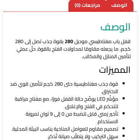
الوصف
مراجعات (0)
الوصف
قفل باب مغناطيسي موديل
280
بقوة جذب تصل إلى 280
كجم، ما يجعله مقاومًا لمحاولات الفتح بالقوة. حلّ عملي
لتأمين المنازل والمكاتب.
المميزات
قوة جذب مغناطيسية حتى 280 كجم لتأمين قوي ضد
الاختراق.
مؤشّر LED يوضّح حالة القفل فورًا، مع مفتاح مراقبة
للتحكم في الفتح والإغلاق.
تأخير زمني قابل للضبط من 0 إلى 9 ثوانٍ لمرونة
الاستخدام.
تصميم مقاوم للعوامل المناخية يناسب البيئة المحلية.
سهل التركيب ولا يتطلّب صيانة تُذكر.