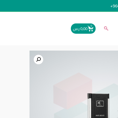
96
0
0,00
ر.س