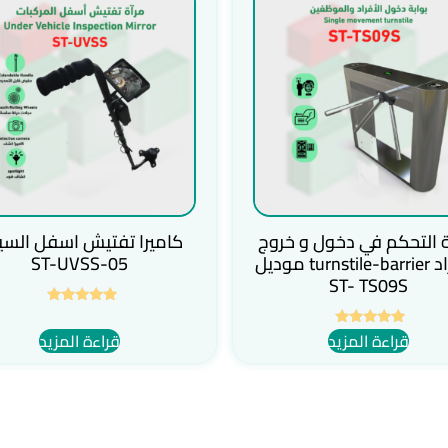
ة التحكم في دخول و خروج
كاميرا تفتيش اسفل السيا
الأفراد turnstile-barrier موديل
ST-UVSS-05
ST- TS09S
تم التقييم
5.00
قراءة المزيد
قراءة المزيد
تم التقييم
من 5
5.00
من 5