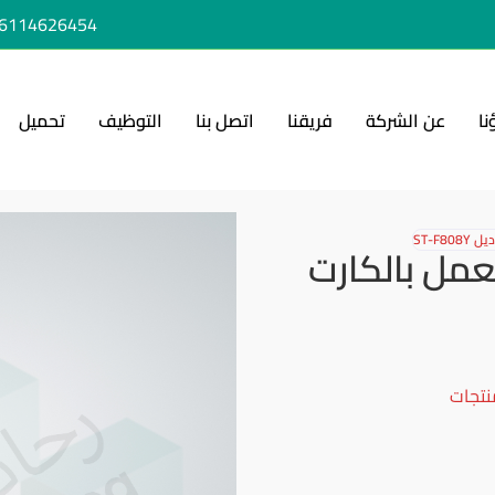
6114626454+
نا
عن الشركة
فريقنا
اتصل بنا
التوظيف
تحميل
ST-F
عمل بالكارت
نتجات