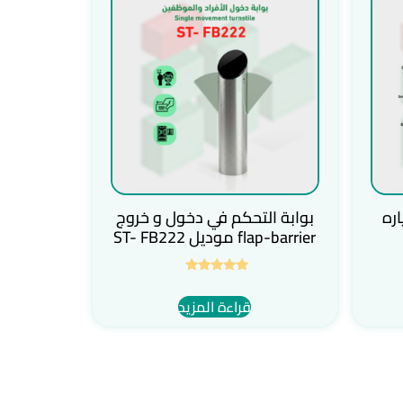
ره
بوابة التحكم في دخول و خروج
flap-barrier موديل ST- FB222
تم التقييم
5.00
قراءة المزيد
من 5