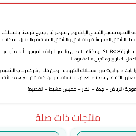
الأنظمة الأمنية تقويم الفندق الإلكتروني متوفر في جميع فروعنا بالمملكة
 لـ الشقق المفروشة والفنادق والشقق الفندقية والمنازل ومكاتب ال
للحصول على كالون فندق إلكتروني يعمل مع بطاقة طراز St-F808Y ، يمكنك الاتصال بنا عبر ا
اعمل لك اربع وعشرين ساعة يوميا ..
ستوفر لك أقفال الفندق الإلكترونية أكثر من 501 تيرا بايت 3 تيرابايت من استهلاك الكهرباء ، وم
جعلها الأفضل. يمكنك العرض والاستفسار عن كيفية توفير هذه الأقفال 
عودية (الرياض – جدة – الخبر – خميس مشيط – القصيم)
منتجات ذات صلة