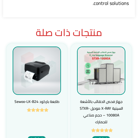
control solutions.
منتجات ذات صلة
جهاز فحص الحقائب بالأشعة
طابعة باركود Sewoo-LK-B24
السينية X-RAY موديل STXR-
10080A – حجم صناعي
تم التقييم
5.00
للجمارك
من 5
تم التقييم