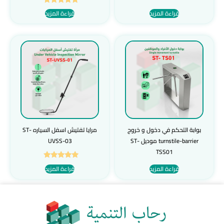
تم التقييم
قراءة المزيد
قراءة المزيد
5.00
من 5
بوابة التحكم في دخول و خروج
مرايا تفتيش اسفل السياره ST-
turnstile-barrier موديل ST-
UVSS-03
TSS01
تم التقييم
قراءة المزيد
قراءة المزيد
5.00
من 5