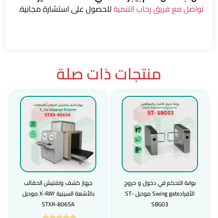
تواصل مع فريق رحاب التنمية
للحصول على استشارة مجانية.
منتجات ذات صلة
بوابة التحكم في دخول و خروج
جهاز كشف وتفتيش الحقائب
الأفرادSwing gate موديل ST-
بالأشعة السينية X-RAY موديل
STXR-8065A
SBG03