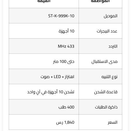
المواصفة
القيمة
الموديل
ST-K-999K-10
عدد البيجرات
10 أجهزة
التردد
433 MHz
مدى الاستقبال
حتى 100 متر
نوع التنبيه
اهتزاز + LED + صوت
قاعدة الشحن
تشحن 10 أجهزة في آنٍ واحد
ذاكرة الطلبات
400 طلب
السعر
1,840 ر.س