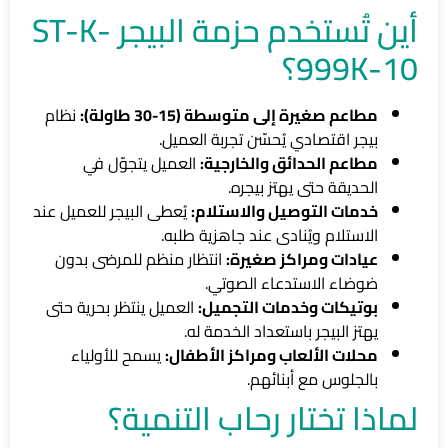
أين تُستخدم حزمة البيجر ST-K-
999K-10؟
مطاعم صغيرة إلى متوسطة (15-30 طاولة):
نظام
بيجر اقتصادي يُحسّن تجربة العميل.
مطاعم الحدائق والخارجية:
العميل يتجوّل في
الحديقة حتى يهتز بيجره.
خدمات التوصيل والاستلام:
يُعطى البيجر للعميل عند
الاستلام ويُنادى عند جاهزية طلبه.
عيادات ومراكز صغيرة:
انتظار منظم للمرضى بدون
ضوضاء الاستدعاء الصوتي.
بوتيكات وخدمات التجميل:
العميل ينتظر بحرية حتى
يهتز البيجر باستعداد الخدمة له.
محلات الألعاب ومراكز الأطفال:
يسمح للأولياء
بالجلوس مع أبنائهم.
لماذا تختار رحاب التنمية؟