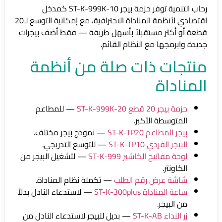
رحاب التنمية توفر حزمة بيجر ST-K-999K-10 كمدخل
اقتصادي لأنظمة المناداة الاحترافية، مع إمكانية التوسع لـ20
قطعة أو أكثر مستقبلاً بأسهل طريقة — فقط أضف بيجرات
جديدة وابرمجها مع النظام القائم.
منتجات ذات صلة من أنظمة
المناداة
حزمة بيجر 20 قطع ST-K-999K-20
— للمطاعم
المتوسطة الأكبر.
بيجر المطاعم ST-K-TP20
— نموذج بيجر مختلف.
البيجر الفردي ST-K-TP10
— للتوسع التدريجي.
لوحة مفاتيح الكاشير ST-K-999
— لتشغيل البيجر من
الكاونتر.
شاشة عرض رقم الطلب
— تكملة نظام المناداة.
ساعة المناداة ST-K-300plus
— لاستدعاء النادل بدلاً
من البيجر.
زر النداء ST-K-AB
— بديل للبيجر لاستدعاء النادل من