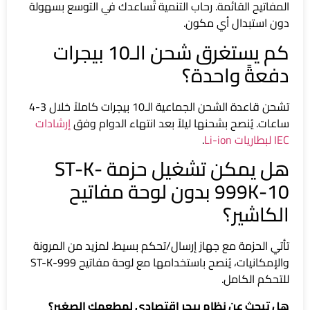
المفاتيح القائمة. رحاب التنمية تُساعدك في التوسع بسهولة
دون استبدال أي مكون.
كم يستغرق شحن الـ10 بيجرات
دفعةً واحدة؟
تشحن قاعدة الشحن الجماعية الـ10 بيجرات كاملاً خلال 3-4
ساعات. يُنصح بشحنها ليلاً بعد انتهاء الدوام وفق
إرشادات
IEC لبطاريات Li-ion
.
هل يمكن تشغيل حزمة ST-K-
999K-10 بدون لوحة مفاتيح
الكاشير؟
تأتي الحزمة مع جهاز إرسال/تحكم بسيط. لمزيد من المرونة
والإمكانيات، يُنصح باستخدامها مع لوحة مفاتيح ST-K-999
للتحكم الكامل.
هل تبحث عن نظام بيجر اقتصادي لمطعمك الصغير؟