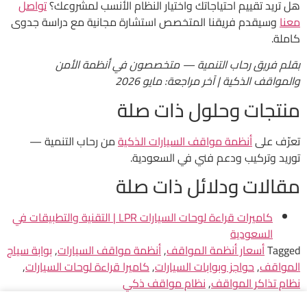
هل تريد تقييم احتياجاتك واختيار النظام الأنسب لمشروعك؟
تواصل
معنا
وسيقدم فريقنا المتخصص استشارة مجانية مع دراسة جدوى
كاملة.
بقلم فريق رحاب التنمية — متخصصون في أنظمة الأمن
والمواقف الذكية | آخر مراجعة: مايو 2026
منتجات وحلول ذات صلة
تعرّف على
أنظمة مواقف السيارات الذكية
من رحاب التنمية —
توريد وتركيب ودعم فني في السعودية.
مقالات ودلائل ذات صلة
كاميرات قراءة لوحات السيارات LPR | التقنية والتطبيقات في
السعودية
Tagged
أسعار أنظمة المواقف
,
أنظمة مواقف السيارات
,
بوابة سياج
المواقف
,
حواجز وبوابات السيارات
,
كاميرا قراءة لوحات السيارات
,
نظام تذاكر المواقف
,
نظام مواقف ذكي