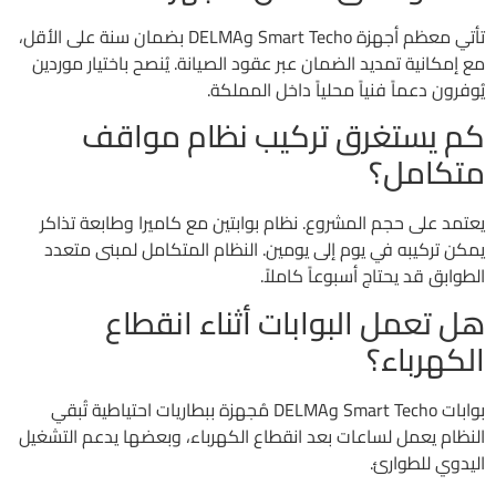
تأتي معظم أجهزة Smart Techo وDELMA بضمان سنة على الأقل،
مع إمكانية تمديد الضمان عبر عقود الصيانة. يُنصح باختيار موردين
يُوفرون دعماً فنياً محلياً داخل المملكة.
كم يستغرق تركيب نظام مواقف
متكامل؟
يعتمد على حجم المشروع. نظام بوابتين مع كاميرا وطابعة تذاكر
يمكن تركيبه في يوم إلى يومين. النظام المتكامل لمبنى متعدد
الطوابق قد يحتاج أسبوعاً كاملاً.
هل تعمل البوابات أثناء انقطاع
الكهرباء؟
بوابات Smart Techo وDELMA مُجهزة ببطاريات احتياطية تُبقي
النظام يعمل لساعات بعد انقطاع الكهرباء، وبعضها يدعم التشغيل
اليدوي للطوارئ.