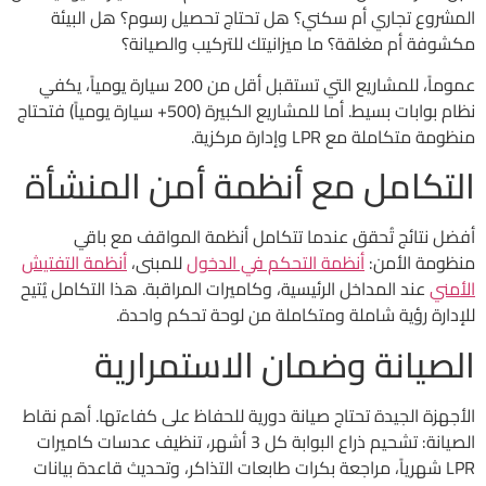
المشروع تجاري أم سكني؟ هل تحتاج تحصيل رسوم؟ هل البيئة
مكشوفة أم مغلقة؟ ما ميزانيتك للتركيب والصيانة؟
عموماً، للمشاريع التي تستقبل أقل من 200 سيارة يومياً، يكفي
نظام بوابات بسيط. أما للمشاريع الكبيرة (500+ سيارة يومياً) فتحتاج
منظومة متكاملة مع LPR وإدارة مركزية.
التكامل مع أنظمة أمن المنشأة
أفضل نتائج تُحقق عندما تتكامل أنظمة المواقف مع باقي
منظومة الأمن:
أنظمة التحكم في الدخول
للمبنى،
أنظمة التفتيش
الأمني
عند المداخل الرئيسية، وكاميرات المراقبة. هذا التكامل يُتيح
للإدارة رؤية شاملة ومتكاملة من لوحة تحكم واحدة.
الصيانة وضمان الاستمرارية
الأجهزة الجيدة تحتاج صيانة دورية للحفاظ على كفاءتها. أهم نقاط
الصيانة: تشحيم ذراع البوابة كل 3 أشهر، تنظيف عدسات كاميرات
LPR شهرياً، مراجعة بكرات طابعات التذاكر، وتحديث قاعدة بيانات