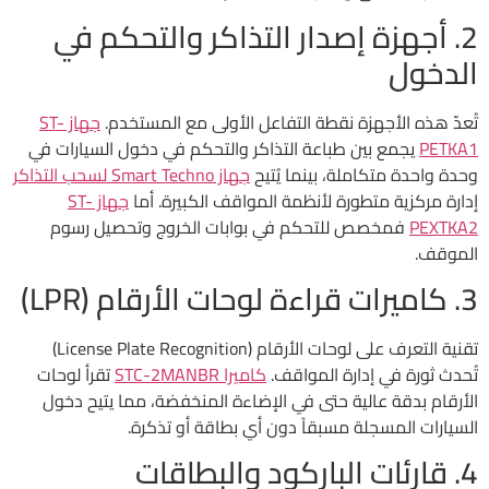
2. أجهزة إصدار التذاكر والتحكم في
الدخول
تُعدّ هذه الأجهزة نقطة التفاعل الأولى مع المستخدم.
جهاز ST-
PETKA1
يجمع بين طباعة التذاكر والتحكم في دخول السيارات في
وحدة واحدة متكاملة، بينما يُتيح
جهاز Smart Techno لسحب التذاكر
إدارة مركزية متطورة لأنظمة المواقف الكبيرة. أما
جهاز ST-
PEXTKA2
فمخصص للتحكم في بوابات الخروج وتحصيل رسوم
الموقف.
3. كاميرات قراءة لوحات الأرقام (LPR)
تقنية التعرف على لوحات الأرقام (License Plate Recognition)
تُحدث ثورة في إدارة المواقف.
كاميرا STC-2MANBR
تقرأ لوحات
الأرقام بدقة عالية حتى في الإضاءة المنخفضة، مما يتيح دخول
السيارات المسجلة مسبقاً دون أي بطاقة أو تذكرة.
4. قارئات الباركود والبطاقات