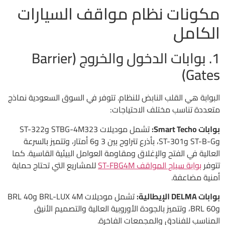
مكونات نظام مواقف السيارات
الكامل
1. بوابات الدخول والخروج (Barrier
Gates)
البوابة هي القلب النابض للنظام. تتوفر في السوق السعودية نماذج
متعددة تناسب مختلف الاحتياجات:
بوابات Smart Techo:
تشمل موديلات STBG-4M323 وST-322
وST-B-G وST-301، بأذرع تتراوح بين 3 و6 أمتار، وتتميز بالسرعة
العالية في الفتح والإغلاق ومقاومة العوامل البيئية القاسية. كما
تتوفر
بوابة سياج المواقف ST-FBG4M
للمشاريع التي تحتاج حماية
أمنية مضاعفة.
بوابات DELMA الإيطالية:
تشمل موديلات BRL-LUX 4M وBRL 40
وBRL 60، وتتميز بالجودة الأوروبية العالية والتصميم الأنيق
المناسب للفنادق والمجمعات الفاخرة.