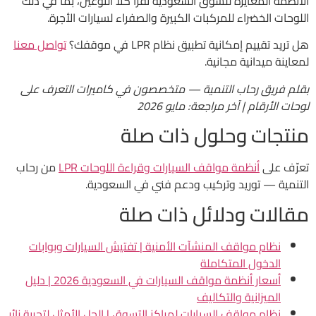
الأنظمة المُعايرة للسوق السعودية تقرأ كلا النوعين، بما في ذلك
اللوحات الخضراء للمركبات الكبيرة والصفراء لسيارات الأجرة.
هل تريد تقييم إمكانية تطبيق نظام LPR في موقفك؟
تواصل معنا
لمعاينة ميدانية مجانية.
بقلم فريق رحاب التنمية — متخصصون في كاميرات التعرف على
لوحات الأرقام | آخر مراجعة: مايو 2026
منتجات وحلول ذات صلة
تعرّف على
أنظمة مواقف السيارات وقراءة اللوحات LPR
من رحاب
التنمية — توريد وتركيب ودعم فني في السعودية.
مقالات ودلائل ذات صلة
نظام مواقف المنشآت الأمنية | تفتيش السيارات وبوابات
الدخول المتكاملة
أسعار أنظمة مواقف السيارات في السعودية 2026 | دليل
الميزانية والتكاليف
نظام مواقف السيارات لمراكز التسوق | الحل الأمثل لتجربة زائر