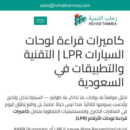
sales@rehabtanmea.com
كاميرات قراءة لوحات
السيارات LPR | التقنية
والتطبيقات في
السعودية
تخيّل موقفاً بلا بوابات، بلا تذاكر، بلا طوابير — السيارة تدخل وتخرج
وتُحسب رسومها تلقائياً. هذا ليس خيالاً علمياً، بل واقع يُطبَّق اليوم
في المطارات الكبرى والمستشفيات المتطورة بفضل
كاميرات
قراءة لوحات الأرقام (LPR)
.
تقنية LPR (License Plate Recognition) أو ANPR (Automatic