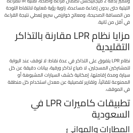
وتتميز بدقة 2 ميجابيكسل لضمان قراءة واضحة، تقنية IR للقراءة
الليلية حتى بدون إضاءة مساعدة، زاوية رؤية مُعايرة لالتقاط اللوحة
من المسافة الصحيحة، ومعالج خوارزمي سريع يُعطي نتيجة القراءة
في أقل من ثانية.
مزايا نظام LPR مقارنة بالتذاكر
التقليدية
نظام LPR يتفوق على التذاكر في عدة نقاط: لا توقف عند البوابة
للمشتركين المسجلين، لا ضياع تذاكر ورقية، بيانات دقيقة عن كل
سيارة ومدة إقامتها، إمكانية كشف السيارات المشبوهة أو
الممنوعة تلقائياً، وتقارير تفصيلية عن معدل استخدام كل منطقة
في الموقف.
تطبيقات كاميرات LPR في
السعودية
المطارات والموانئ