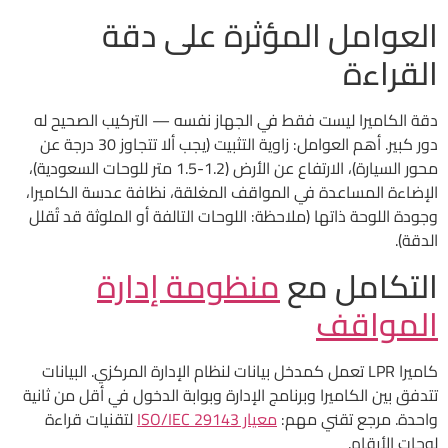
العوامل المؤثرة على دقة
القراءة
دقة الكاميرا ليست فقط في الجهاز نفسه — التركيب الصحيح له
دور كبير. أهم العوامل: زاوية التثبيت (يجب ألا تتجاوز 30 درجة عن
محور السيارة)، الارتفاع عن الأرض (1.2-1.5 متر للوحات السعودية)،
الإضاءة المساعدة في المواقف المغلقة، نظافة عدسة الكاميرا،
وجودة اللوحة ذاتها (ملاحظة: اللوحات التالفة أو الملوثة قد تُقلل
الدقة).
التكامل مع
منظومة إدارة
المواقف
كاميرا LPR تعمل كمدخل بيانات لنظام الإدارة المركزي. البيانات
تتدفق بين الكاميرا وبرنامج الإدارة وبوابة الدخول في أقل من ثانية
واحدة. مرجع تقني مهم:
معيار ISO/IEC 29143
لتقنيات قراءة
لوحات الأرقام.