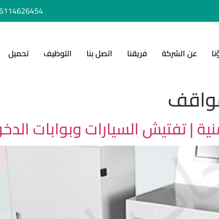
6114626454+
نا
عن الشركة
فريقنا
اتصل بنا
التوظيف
تحميل
مواقف
ة | تفتيش السيارات وبوابات الدخ