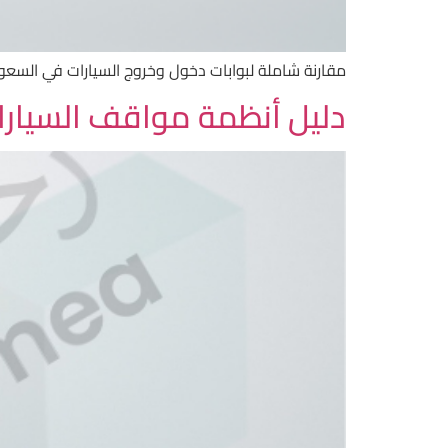
مقارنة شاملة لبوابات دخول وخروج السيارات في السعودية — Smart Techo وDELMA الإيطالية وبوابات السياج. اعرف الفرق بين الأنواع وكيف تخت
دليل أنظمة مواقف السيارات الشامل 2026 | بوابات،