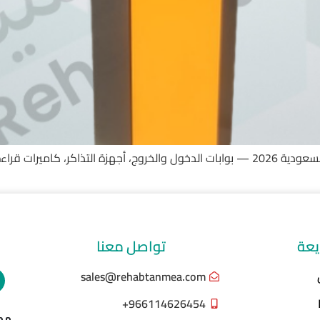
دليل شامل لأنظمة إدارة مواقف السيارات الذكية في السعودية 2026 — بوابات الدخول والخروج، 
يعة
تواصل معنا
sales@rehabtanmea.com
966114626454+