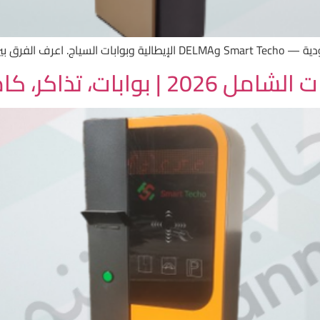
ار الأنسب لمشروعك.
 تذاكر، كاميرات LPR