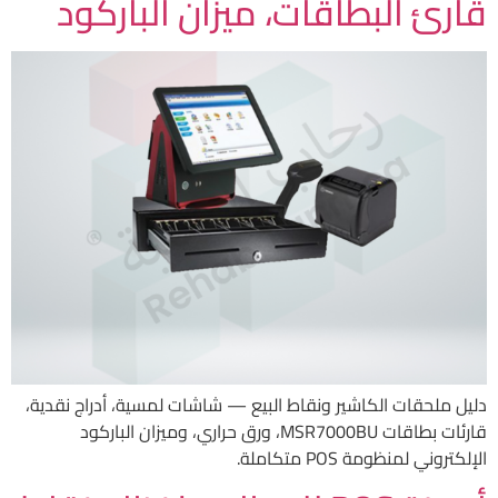
قارئ البطاقات، ميزان الباركود
دليل ملحقات الكاشير ونقاط البيع — شاشات لمسية، أدراج نقدية،
قارئات بطاقات MSR7000BU، ورق حراري، وميزان الباركود
الإلكتروني لمنظومة POS متكاملة.