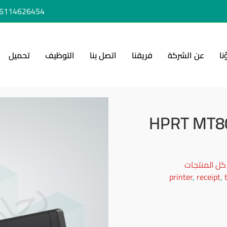
6114626454+
نا
عن الشركة
فريقنا
اتصل بنا
التوظيف
تحميل
كل المنتجات
printer
,
receipt
,