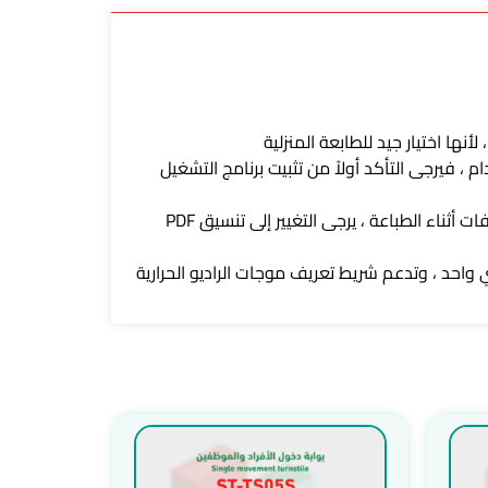
مشكلة بعد الاستخدام ، فيرجى التأكد أولاً من تثبيت برنامج التشغيل
【الطباعة اللاسلكية سهولة الطباعة والاتصال اللاسلكي. التطبيق مجاني للمستخدمين. إذا كان هناك خطأ في تنسيق الملفات أثناء الطباعة ، يرجى التغيير إلى تنسيق PDF
 واحد ، وتدعم شريط تعريف موجات الراديو الحرارية