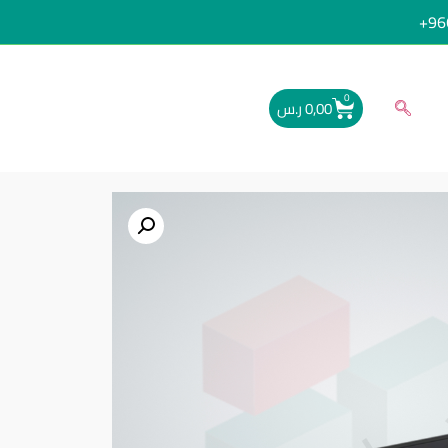
96
0
0,00
ر.س