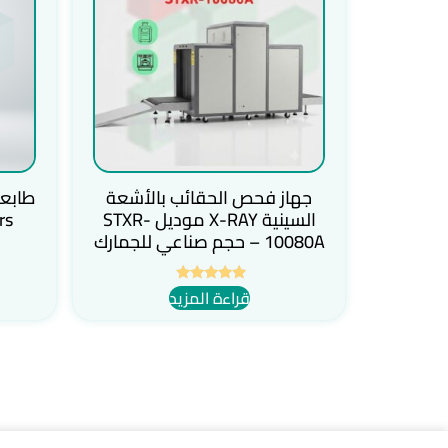
جهاز فحص الحقائب بالأشعة
السينية X-RAY موديل STXR-
rs
10080A – حجم صناعي للجمارك
قراءة المزيد
تم التقييم
5.00
من 5