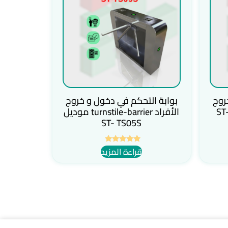
روج
بوابة التحكم في دخول و خروج
turnstile-bar موديل ST-
الأفراد turnstile-barrier موديل
ST- TS05S
قراءة المزيد
تم التقييم
5.00
من 5