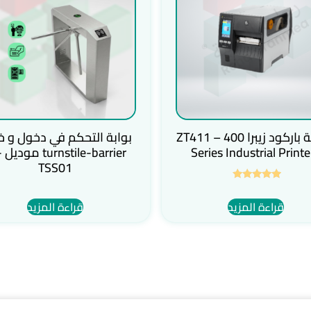
طابعة باركود زيبرا ZT411 – 400
بوابة التحكم في دخول و خ
Series Industrial Printe
rier
TSS01
تم التقييم
5.00
قراءة المزيد
قراءة المزيد
من 5