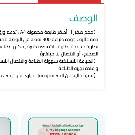
الوصف
【حجم صغير】 أصغر طابعة محمولة A4 ، تدعم ورق الطباعة بتنسيق A4 العادي (عرض 216 ملم) ونسخة جديدة
دقة عالية ، جودة طباعة 300 نقطة في البوصة ممتازة ، يمكن استخدامها في المكتب المحمول مع طلاب التعليم المنزلي ، لأنها اختيار جيد للطابعة المنزلية
الصحيح ، أو الاتصال بنا مباشرةً
وإعادة تجربة الطباعة
【تقنية خالية من الحبر تقنية نقل حراري بدون حبر ، 