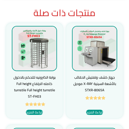
منتجات ذات صلة
جهاز كشف وتفتيش الحقائب
بوابة الكترونيه للتحكم بالدخول
بالأشعة السينية X-RAY موديل
كامله الارتفاع Full height
turnstile Full height turnstile
STXR-8065A
ST-FH03
تم التقييم
5.00
تم التقييم
قراءة المزيد
قراءة المزيد
من 5
5.00
من 5