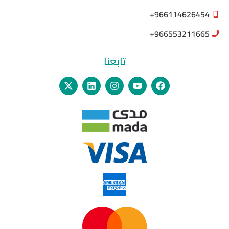
966114626454+
966553211665+
تابعنا