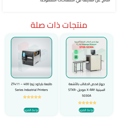
منتجات ذات صلة
جهاز فحص الحقائب بالأشعة
طابعة باركود زيبرا ZT411 – 400
السينية X-RAY موديل STXR-
Series Industrial Printers
5030A
تم التقييم
5.00
تم التقييم
قراءة المزيد
قراءة المزيد
من 5
5.00
من 5