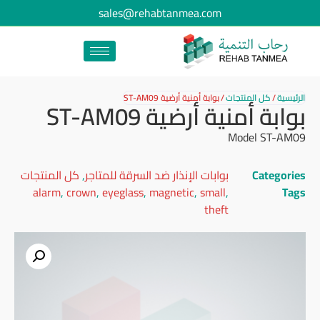
sales@rehabtanmea.com
الرئيسية
/
كل المنتجات
/
بوابة أمنية أرضية ST-AM09
بوابة أمنية أرضية ST-AM09
Model ST-AM09
Categories
بوابات الإنذار ضد السرقة للمتاجر
,
كل المنتجات
alarm
,
crown
,
eyeglass
,
magnetic
,
small
,
Tags
theft