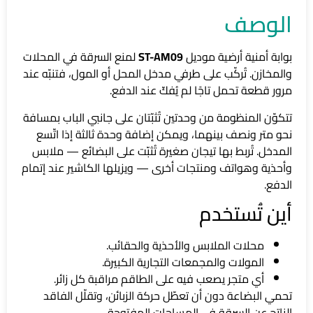
الوصف
بوابة أمنية أرضية موديل
ST-AM09
لمنع السرقة في المحلات
والمخازن. تُركّب على طرفي مدخل المحل أو المول، فتنبّه عند
مرور قطعة تحمل تاجًا لم يُفكّ عند الدفع.
تتكوّن المنظومة من وحدتين تُثبّتان على جانبي الباب بمسافة
نحو متر ونصف بينهما، ويمكن إضافة وحدة ثالثة إذا اتّسع
المدخل. تُربط بها تيجان صغيرة تُثبّت على البضائع — ملابس
وأحذية وهواتف ومنتجات أخرى — ويزيلها الكاشير عند إتمام
الدفع.
أين تُستخدم
محلات الملابس والأحذية والحقائب.
المولات والمجمعات التجارية الكبيرة.
أي متجر يصعب فيه على الطاقم مراقبة كل زائر.
تحمي البضاعة دون أن تعطّل حركة الزبائن، وتقلّل الفاقد
الناتج عن السرقة في المساحات المفتوحة.