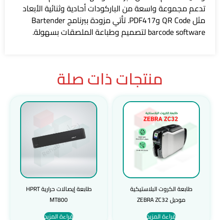
تدعم مجموعة واسعة من الباركودات أحادية وثنائية الأبعاد
مثل QR Code وPDF417. تأتي مزودة ببرنامج Bartender
barcode software لتصميم وطباعة الملصقات بسهولة.
منتجات ذات صلة
طابعة الكروت البلاستيكية
طابعة إيصالات حرارية HPRT
موديل ZEBRA ZC32
MT800
قراءة المزيد
قراءة المزيد