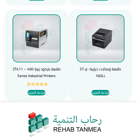
طابعة إيصالات حرارية ST-jj-
طابعة باركود زيبرا ZT411 – 400
Series Industrial Printers
160LL
تم التقييم
قراءة المزيد
قراءة المزيد
5.00
من 5