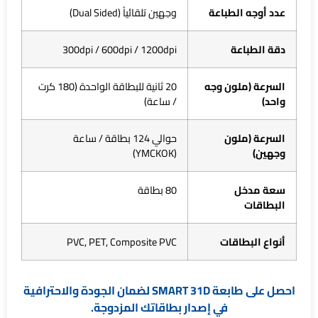
عدد أوجه الطباعة
وجهين تلقائياً (Dual Sided)
دقة الطباعة
300dpi / 600dpi / 1200dpi
السرعة (ملون وجه
20 ثانية للبطاقة الواحدة (180 كرت
واحد)
/ ساعة)
السرعة (ملون
حوالي 124 بطاقة / ساعة
وجهين)
(YMCKOK)
سعة مدخل
80 بطاقة
البطاقات
أنواع البطاقات
PVC, PET, Composite PVC
احصل على طابعة SMART 31D لضمان الجودة والاحترافية
في إصدار بطاقاتك المزدوجة.