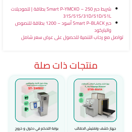
شريط حبر Smart P-YMCKO – 250 بطاقة | للموديلات
31S/51S/31D/51D/51L
حبر Smart P-BLACK أسود – 1200 بطاقة للنصوص
والباركود
تواصل مع رحاب التنمية للحصول على عرض سعر شامل
منتجات ذات صلة
جهاز كشف وتفتيش الحقائب
بوابة التحكم في دخول و خروج