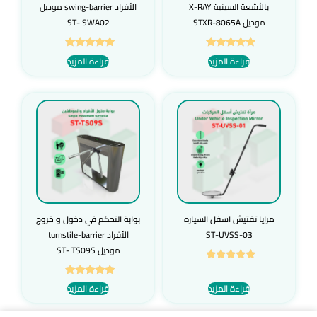
بالأشعة السينية X-RAY
الأفراد swing-barrier موديل
موديل STXR-8065A
ST- SWA02
تم التقييم
تم التقييم
قراءة المزيد
قراءة المزيد
5.00
5.00
من 5
من 5
مرايا تفتيش اسفل السياره
بوابة التحكم في دخول و خروج
ST-UVSS-03
الأفراد turnstile-barrier
موديل ST- TS09S
تم التقييم
5.00
تم التقييم
قراءة المزيد
قراءة المزيد
من 5
5.00
من 5