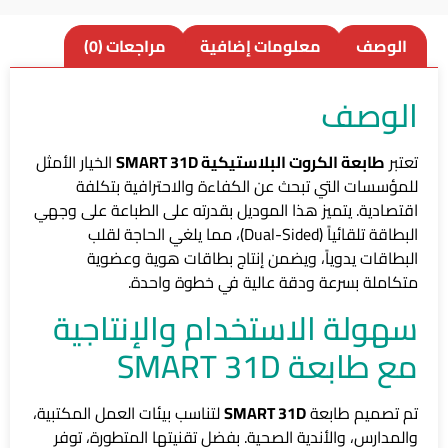
الوصف
معلومات إضافية
مراجعات (0)
الوصف
تعتبر
طابعة الكروت البلاستيكية SMART 31D
الخيار الأمثل
للمؤسسات التي تبحث عن الكفاءة والاحترافية بتكلفة
اقتصادية. يتميز هذا الموديل بقدرته على الطباعة على وجهي
البطاقة تلقائياً (Dual-Sided)، مما يلغي الحاجة لقلب
البطاقات يدوياً، ويضمن إنتاج بطاقات هوية وعضوية
متكاملة بسرعة ودقة عالية في خطوة واحدة.
سهولة الاستخدام والإنتاجية
مع طابعة SMART 31D
تم تصميم طابعة
SMART 31D
لتناسب بيئات العمل المكتبية،
والمدارس، والأندية الصحية. بفضل تقنيتها المتطورة، توفر