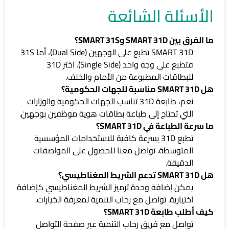
الأسئلة الشائعة
ما الفرق بين SMART 31D وSMART 31S؟
SMART 31D تطبع على الوجهين (Dual Side)، أما 31S
فتطبع على وجه واحد (Single Side). اختر 31D
للبطاقات المطبوعة من الأمام والخلف.
هل SMART 31D مناسبة للجهات الحكومية؟
نعم، طابعة 31D تناسب الجهات الحكومية والوزارات
التي تحتاج إلى طباعة بطاقات هوية موظفين بوجهين.
ما سرعة الطباعة في SMART 31D؟
تطبع 31D بسرعة كافية للاستخدامات المؤسسية
المتوسطة. تواصل معنا للحصول على المواصفات
الدقيقة.
هل SMART 31D تدعم الشريط المغناطيسي؟
يمكن إضافة وحدة ترميز الشريط المغناطيسي كإضافة
اختيارية. تواصل مع رحاب التنمية لمعرفة الخيارات.
كيف أطلب طابعة SMART 31D؟
تواصل مع فريق رحاب التنمية عبر صفحة التواصل