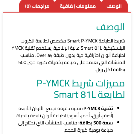
الوصف
معلومات إضافية
مراجعات (0)
الوصف
شريط الطباعة Smart P-YMCK مخصص لطابعة الكروت
البلاستيكية Smart 81L عالية الإنتاجية. يستخدم تقنية YMCK
لطباعة ألوان احترافية حية بدون طبقة Overlay، مناسب
للمنشآت التي تعتمد على طباعة بكميات كبيرة حتى 500
بطاقة لكل رول.
مميزات شريط P-YMCK
لطابعة Smart 81L
تقنية P-YMCK:
تقنية دقيقة تجمع الألوان الأربعة
(أصفر، أزرق، أحمر، أسود) لطباعة ألوان نابضة بالحياة.
سعة 500 بطاقة:
مناسب للمنشآت التي تحتاج إلى
طباعة يومية كبيرة الحجم.