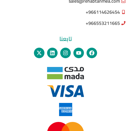
sales@rehabtanmea.com
966114626454+
966553211665+
تابعنا