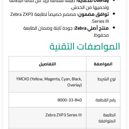
Overlay للحماية:
طبقة شفافة تزيد من متانة البطاقة
وتحميها من الخدش.
توافق مضمون:
مصمم خصيصاً لطابعة Zebra ZXP3
Series III.
منتج أصلي Zebra:
جودة ثابتة وضمان الطابعة
محفوظ.
المواصفات التقنية
المواصفة
التفاصيل
نوع الشريط
YMCKO (Yellow, Magenta, Cyan, Black,
Overlay)
رقم القطعة
8000-33-840
الطابعة
Zebra ZXP3 Series III
المتوافقة