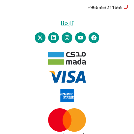
966553211665+
تابعنا