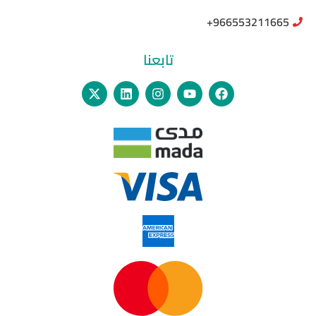
966553211665+
تابعنا