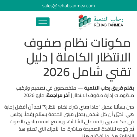
sales@rehabtanmea.com
مكونات نظام صفوف
الانتظار الكاملة | دليل
تقني شامل 2026
بقلم فريق رحاب التنمية
— متخصصون في تصميم وتركيب
منظومات إدارة صفوف الانتظار |
آخر مراجعة:
مايو 2026
حين يسألنا عميل “ماذا يعني شراء نظام انتظار؟” نجد أن أفضل إجابة
هي: تخيّل أن كل شخص يدخل مبنى الخدمة يستلم رقماً، يجلس
في مكانه، يرى رقمه على الشاشة، ويسمع اسمه ينادى بالصوت —
ثم يتوجه للنافذة الصحيحة مباشرة. ما الأجزاء التي تصنع هذا
النظام؟ هذا ما نُفصّله هنا.