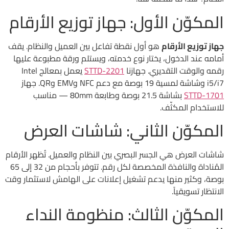
المكوّن الأول: جهاز توزيع الأرقام
جهاز توزيع الأرقام
هو أول نقطة تفاعل بين العميل والنظام. يقف
أمامه عند الدخول، يختار نوع خدمته، ويستلم ورقة مطبوعة عليها
رقمه والوقت التقديري. جهازنا
STTD-2201
يعمل بمعالج Intel
i5/i7 وشاشة لمسية 19 بوصة مع دعم NFC وEMV وQR. جهاز
STTD-1701
بشاشة 21.5 بوصة وطابعة 80mm — مناسب
للاستخدام المكثّف.
المكوّن الثاني: شاشات العرض
شاشات العرض هي الجسر البصري بين النظام والعميل. تُظهر الأرقام
المُناداة والنافذة المخصصة لكل رقم. تتوفر بأحجام من 32 إلى 65
بوصة، وكثير منها يدعم تشغيل إعلانات على الهامش لاستثمار وقت
الانتظار تسويقياً.
المكوّن الثالث: منظومة النداء