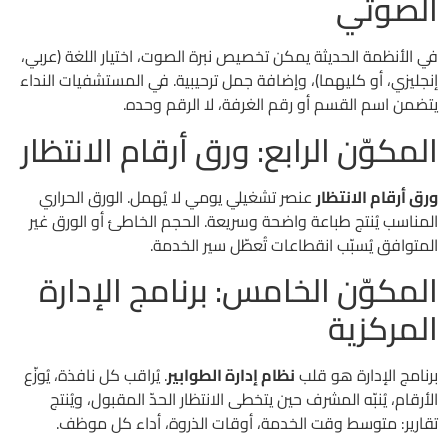
الصوتي
في الأنظمة الحديثة يمكن تخصيص نبرة الصوت، اختيار اللغة (عربي،
إنجليزي، أو كليهما)، وإضافة جمل ترحيبية. في المستشفيات النداء
يتضمن اسم القسم أو رقم الغرفة، لا الرقم وحده.
المكوّن الرابع: ورق أرقام الانتظار
ورق أرقام الانتظار
عنصر تشغيلي يومي لا يُهمل. الورق الحراري
المناسب يُنتج طباعة واضحة وسريعة. الحجم الخاطئ أو الورق غير
المتوافق يُسبّب انقطاعات تُعطّل سير الخدمة.
المكوّن الخامس: برنامج الإدارة
المركزية
برنامج الإدارة هو قلب
نظام إدارة الطوابير
. يُراقب كل نافذة، يُوزّع
الأرقام، يُنبّه المشرف حين يتخطى الانتظار الحدّ المقبول، ويُنتج
تقارير: متوسط وقت الخدمة، أوقات الذروة، أداء كل موظف.