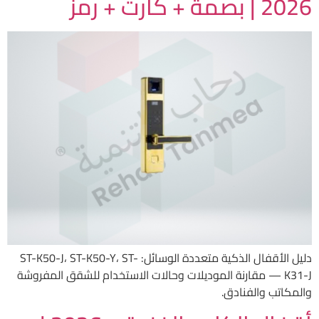
2026 | بصمة + كارت + رمز
دليل الأقفال الذكية متعددة الوسائل: ST-K50-J، ST-K50-Y، ST-
K31-J — مقارنة الموديلات وحالات الاستخدام للشقق المفروشة
والمكاتب والفنادق.