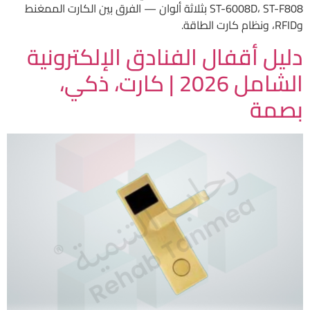
ST-6008D، ST-F808 بثلاثة ألوان — الفرق بين الكارت الممغنط
وRFID، ونظام كارت الطاقة.
دليل أقفال الفنادق الإلكترونية
الشامل 2026 | كارت، ذكي،
بصمة