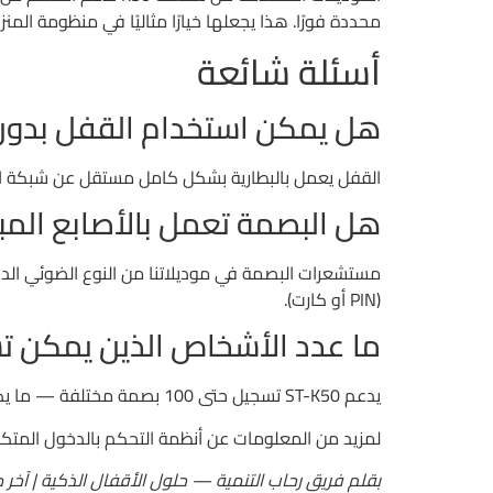
محددة فورًا. هذا يجعلها خيارًا مثاليًا في منظومة المنز
أسئلة شائعة
هل يمكن استخدام القفل بدون
القفل يعمل بالبطارية بشكل كامل مستقل عن شبكة الكهرباء. عند انخفا
هل البصمة تعمل بالأصابع المبل
مستشعرات البصمة في موديلاتنا من النوع الضوئي الدقي
(PIN أو كارت).
ما عدد الأشخاص الذين يمكن 
يدعم ST-K50 تسجيل حتى 100 بصمة مختلفة — ما يكفي لأكبر المكاتب والوحدات السكنية. يمكن حذف بصمة أي مستخدم بشكل مستقل عند انتهاء صلاحيته.
لمزيد من المعلومات عن أنظمة التحكم بالدخول المتكا
بقلم فريق رحاب التنمية — حلول الأقفال الذكية | آخر مراج