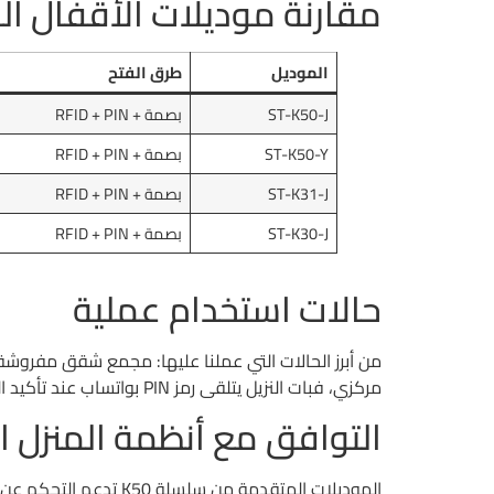
مقارنة موديلات الأقفال ال
الموديل
طرق الفتح
ST-K50-J
بصمة + RFID + PIN
ST-K50-Y
بصمة + RFID + PIN
ST-K31-J
بصمة + RFID + PIN
ST-K30-J
بصمة + RFID + PIN
حالات استخدام عملية
من أبرز الحالات التي عملنا عليها: مجمع شقق مفروشة في جدة بـ 40 وحدة. كانوا يواجهون مشكلة موظفي الاستقبال خارج أوقا
مركزي، فبات النزيل يتلقى رمز PIN بواتساب عند تأكيد الحجز، ويدخل مباشرة دون أي تواصل بشري. الإدارة وفّرت وردية كاملة من العمالة.
التوافق مع أنظمة المنزل 