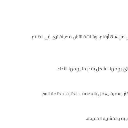
هو القفل الذكي الأكثر طلبًا لدينا. يجمع بين: مستشعر بصمة دقيق يستجيب في أقل من ثانية، كارت RFID، رمز رقمي من 4-8 أرقام، وشاشة تاتش مضيئة ترى في الظلام.
كثر رسمية. يعمل بالبصمة + الكارت + كلمة السر.