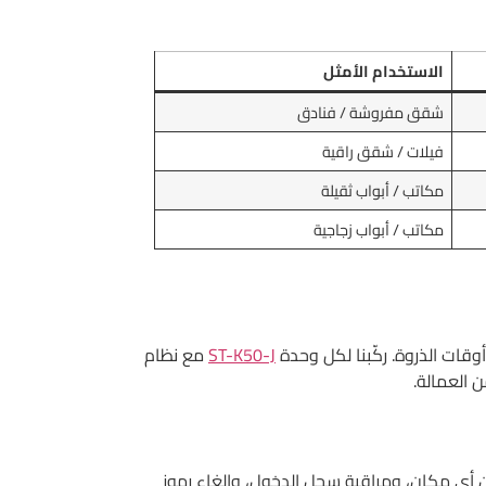
الاستخدام الأمثل
شقق مفروشة / فنادق
فيلات / شقق راقية
مكاتب / أبواب ثقيلة
مكاتب / أبواب زجاجية
ST-K50-J
مع نظام
 الهاتف (WiFi/Bluetooth)، مما يُتيح فتح الباب لضيف من أي مكان، ومراقبة سجل الدخول، وإلغاء رموز