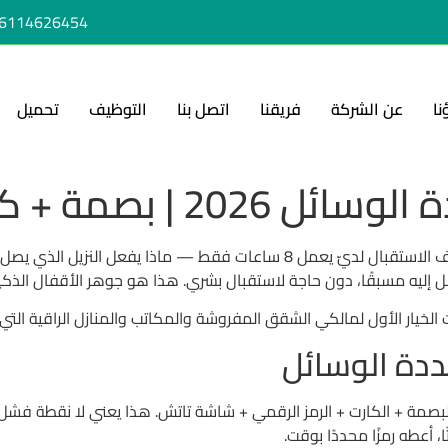
6114626454+
نا
عن الشركة
فريقنا
اتصل بنا
التوظيف
تحميل
 بصمة + كارت + رمز
ذي يصل في منتصف الليل؟”. الإجابة كانت بسيطة:
الخيار الأول لمالكي الشقق المفروشة والمكاتب والمنازل الراقية التي ت
ددة الوسائل
لبصمة + الكارت + الرمز الرقمي + شاشة تاتش. هذا يعني لا نقطة فش
، أعطه رمزًا محددًا بوقت.