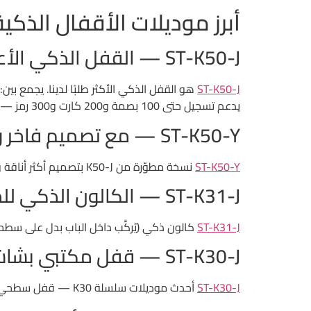
أبرز موديلات الأقفال الذكية 
ST-K50-J — القفل الذكي الأعلى مبيعًا
ST-K50-J
يدعم تسجيل حتى 100 بصمة و200 كارت و300 رمز — مثالي لإدارة وصول متعدد المستخدمين.
ST-K50-Y — مع تصميم فاخر وشاشة أوضح
ST-K50-Y
نسخة مطوّرة من K50-J بتصميم أكثر أناقة وشاشة تاتش أوضح. يُفضّله مالكو الشقق الفندقية الفاخرة والفيلات التي يهمها الشكل بقدر ما يهمها الأداء.
ST-K31-J — الكالون الذكي للمكاتب
ST-K31-J
كالون ذكي (يُركَّب داخل الباب بدل على سطحه)
ST-K30-J — قفل مكتبي بشاشة تاتش
ST-K30-J
أحدث موديلات سلسلة K30 — قفل سطحي بشاشة تاتش واسعة وتصميم عصري نحيل. يُناسب أبواب المكاتب الزجاجية والخشبية الخفيفة.