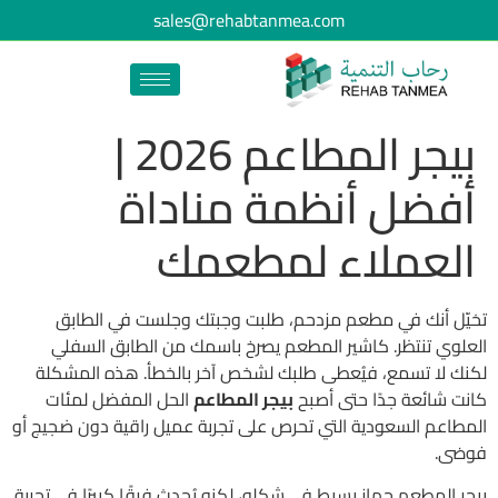
sales@rehabtanmea.com
بيجر المطاعم 2026 |
أفضل أنظمة مناداة
العملاء لمطعمك
تخيّل أنك في مطعم مزدحم، طلبت وجبتك وجلست في الطابق
العلوي تنتظر. كاشير المطعم يصرخ باسمك من الطابق السفلي
لكنك لا تسمع، فيُعطى طلبك لشخص آخر بالخطأ. هذه المشكلة
كانت شائعة جدًا حتى أصبح
بيجر المطاعم
الحل المفضل لمئات
المطاعم السعودية التي تحرص على تجربة عميل راقية دون ضجيج أو
فوضى.
بيجر المطعم جهاز بسيط في شكله، لكنه يُحدث فرقًا كبيرًا في تجربة