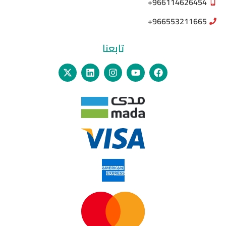
966114626454+
966553211665+
تابعنا