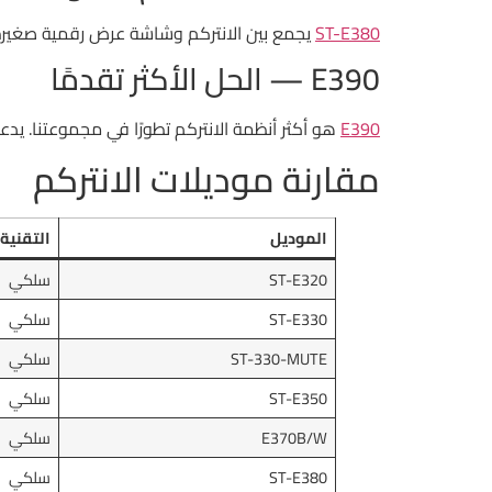
ST-E380
يجمع بين الانتركم وشاشة عرض رقمية صغيرة، 
E390 — الحل الأكثر تقدمًا
E390
هو أكثر أنظمة الانتركم تطورًا في مجموعتنا. يدعم شبكات IP، مما يعني إمكانية التكامل مع نظام الهاتف الداخلي (PABX) وتوسيع ال
مقارنة موديلات الانتركم
الموديل
التقنية
ST-E320
سلكي
ST-E330
سلكي
ST-330-MUTE
سلكي
ST-E350
سلكي
E370B/W
سلكي
ST-E380
سلكي