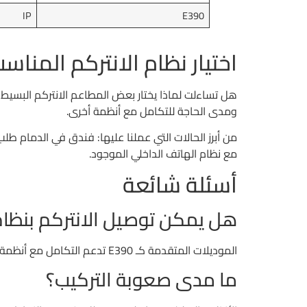
IP
E390
اختيار نظام الانتركم المناس
هل تساءلت لماذا يختار بعض المطاعم الانتركم البسيط بي
ومدى الحاجة للتكامل مع أنظمة أخرى.
من أبرز الحالات التي عملنا عليها: فندق في الدمام طلب ربط 30 غرفة بالاستقبال وخدمة الغرف وإدارة الفندق. اخترنا له
مع نظام الهاتف الداخلي الموجود.
أسئلة شائعة
هل يمكن توصيل الانتركم بنظام 
الموديلات المتقدمة كـ E390 تدعم التكامل مع أنظمة الأمان والمراقبة عبر بروتوكولات IP. الموديلات الأبسط تعمل باستقلالية.
ما مدى صعوبة التركيب؟