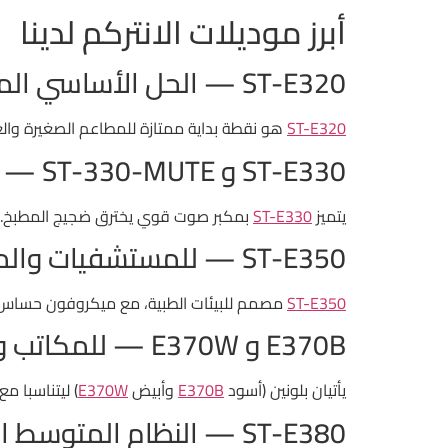
أبرز موديلات الانتركم لدينا
ST-E320 — الحل الأساسي الموثوق
ST-E320
هو نقطة بداية ممتازة للمطاعم الصغيرة والعيا
ST-E330 و ST-330-MUTE — للمطابخ الصاخبة
يتميز
ST-E330
بمكبر صوت قوي يخترق ضجيج المطبخ. 
ST-E350 — للمستشفيات والمراكز الطبية
ST-E350
مصمم للبيئات الطبية، مع ميكروفون حساس 
E370B و E370W — للمكاتب والشركات
يأتيان بلونين (أسود
E370B
وأبيض
E370W
) ليتناسبا م
ST-E380 — النظام المتوسط المتكامل