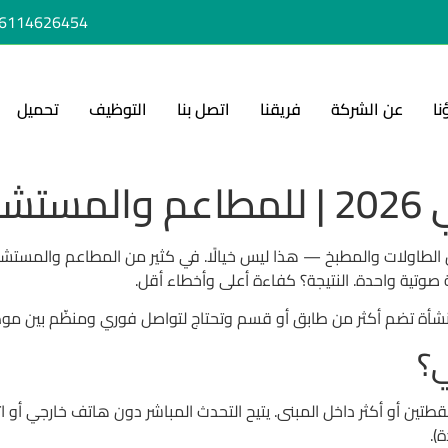
6114626454+
نا
عن الشركة
فريقنا
اتصل بنا
التوظيف
تحميل
نادق
بين الطاولات والمطبخ — هذا ليس خيالًا. في كثير من المطاعم والمستشفيا
وتية واحدة. النتيجة؟ كفاءة أعلى وأخطاء أقل.
 منشأة تضم أكثر من طابق أو قسم وتحتاج لتواصل فوري ومنظّم بين مو
ي؟
خلي يربط بين نقطتين أو أكثر داخل المبنى. يتيح التحدث المباشر دون هاتف خار
).