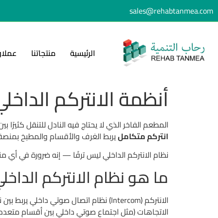
sales@rehabtanmea.com
الرئيسية
منتجاتنا
عملاؤ
أنظمة الانتركم الداخلي 2026 | للمطاعم والمستشفيات والف
المطعم الفاخر الذي لا يحتاج فيه النادل للتنقل كثيرًا 
انتركم متكامل
يربط الغرف والأقسام والمطبخ بمنصة ص
نظام الانتركم الداخلي ليس ترفًا — إنه ضرورة في أي
ما هو نظام الانتركم الداخل
الانتركم (Intercom) نظام اتصال صوتي دا
الاتجاهات (مثل اجتماع صوتي داخلي بين أقسام متعددة