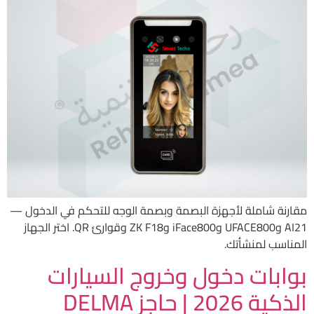
مقارنة شاملة لأجهزة البصمة وبصمة الوجه للتحكم في الدخول —
AI21 وUFACE800 وiFace800 وZK F18 وقوارئ QR. اختر الجهاز
المناسب لمنشأتك.
بوابات دخول وخروج السيارات
الذكية 2026 | حاجز DELMA