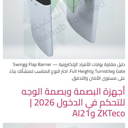
دليل مقارنة بوابات الأفراد الإلكترونية — Flap Barrier وSwing
Gate وTurnstile وFull Height. اختر النوع المناسب لمنشأتك بناءً
على مستوى الأمان والتدفق.
أجهزة البصمة وبصمة الوجه
للتحكم في الدخول 2026 |
ZKTeco وAI21