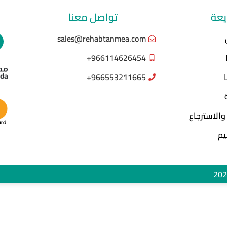
يعة
تواصل معنا
sales@rehabtanmea.com
966114626454+
966553211665+
والاسترجاع
يم