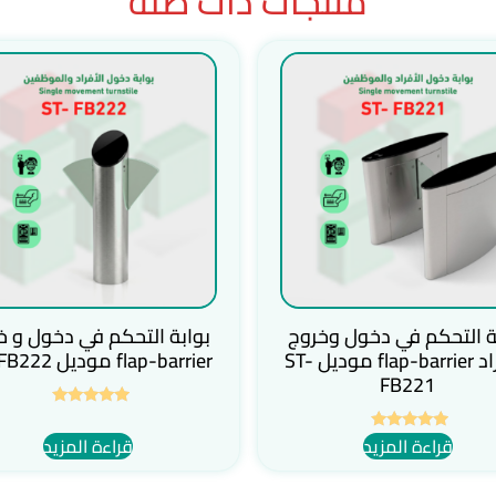
منتجات ذات صلة
ة التحكم في دخول وخروج
بوابة التحكم في دخول و خ
الأفراد flap-barrier موديل ST-
flap-barrier موديل ST- FB222
FB221
تم التقييم
5.00
قراءة المزيد
قراءة المزيد
تم التقييم
من 5
5.00
من 5