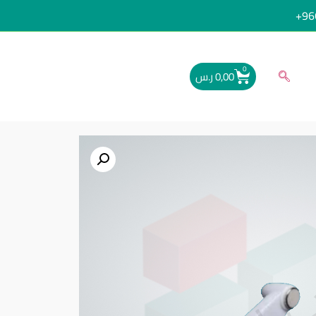
96
0
0,00
ر.س