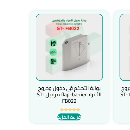
روج
بوابة التحكم في دخول وخروج
الأفراد flap-barrier موديل ST-
FB022
قراءة المزيد
تم التقييم
5.00
من 5