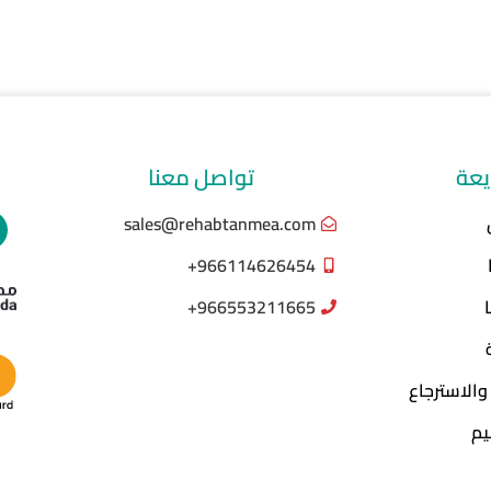
يعة
تواصل معنا
sales@rehabtanmea.com
966114626454+
966553211665+
والاسترجاع
يم