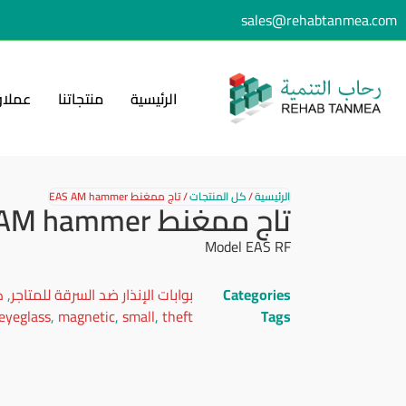
sales@rehabtanmea.com
الرئيسية
منتجاتنا
عملاؤ
الرئيسية
/
كل المنتجات
/
تاج ممغنط EAS AM hammer
تاج ممغنط EAS AM hammer
Model EAS RF
Categories
بوابات الإنذار ضد السرقة للمتاجر
,
ك
eyeglass
,
magnetic
,
small
,
theft
Tags