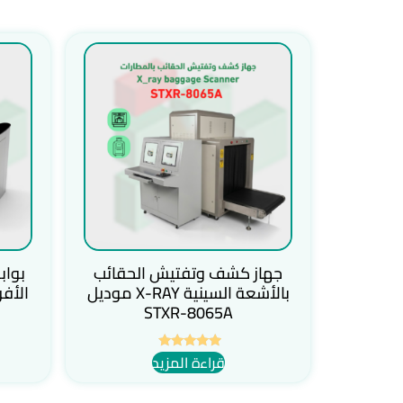
جهاز كشف وتفتيش الحقائب
بواب
بالأشعة السينية X-RAY موديل
STXR-8065A
قراءة المزيد
تم التقييم
5.00
من 5