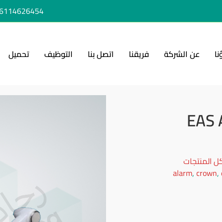
6114626454+
نا
عن الشركة
فريقنا
اتصل بنا
التوظيف
تحميل
ل المنتجات
alarm
,
crown
,