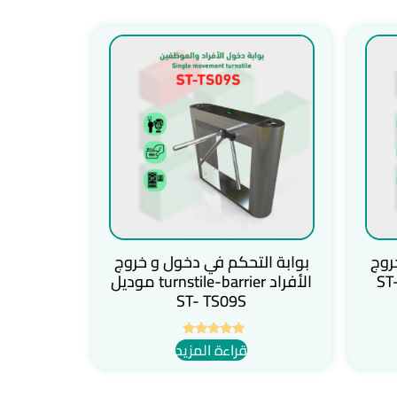
روج
بوابة التحكم في دخول و خروج
turnstile-bar موديل ST-
الأفراد turnstile-barrier موديل
ST- TS09S
قراءة المزيد
تم التقييم
5.00
من 5