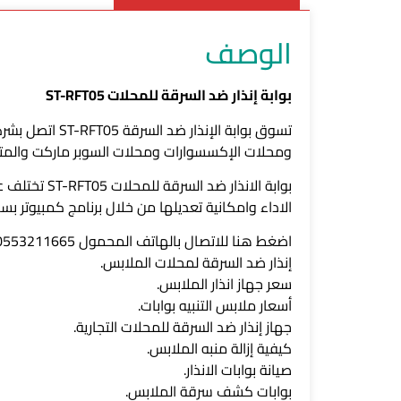
الوصف
بوابة إنذار ضد السرقة للمحلات ST-RFT05
تسوق بوابة ال
ومحلات الإكسسوارات ومحلات السوبر ماركت والمتاج
بوابة الانذ
الاداء وامكانية تعديلها من خلال برنامج كمبيوتر بسه
اضغط هنا للاتصال بالهاتف المحمول 0553211665 اضغط هنا للاتصال بخط أرضي 0114626454 راسلنا على WhatsApp 0553211665
إنذار ضد السرقة لمحلات الملابس.
سعر جهاز انذار الملابس.
أسعار ملابس التنبيه بوابات.
جهاز إنذار ضد السرقة للمحلات التجارية.
كيفية إزالة منبه الملابس.
صيانة بوابات الانذار.
بوابات كشف سرقة الملابس.