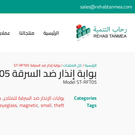
sales@rehabtanmea.com
الرئيسية
منتجاتنا
عملاؤ
الرئيسية
/
كل المنتجات
/
بوابة إنذار ضد السرقة ST-RFT05
بوابة إنذار ضد السرقة ST-RFT05
Model ST-RFT05
Categories
بوابات الإنذار ضد السرقة للمتاجر
,
ك
eyeglass
,
magnetic
,
small
,
theft
Tags