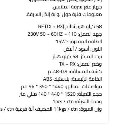
جهاز منع سرقة الملابس.
معلومات فنية حول بوابة إنذار السرقة:
58 كيلو هرتز نظام RF (TX + RX)
جهد العمل: 110 ~ 230V 50 ~ 60HZ
الطاقة المقدرة: ≤15W
اللون: أسود / أبيض
تردد المركز: 58 كيلو هرتز
وضع العمل: TX + RX
كشف المسافة: 0.9-2.8 م
الخامة الرئيسية: بلاستيك ABS
مواصفات المظهر: 1440 * 350 * 96 مم
حجم التعبئة: 1520 * 440 * 140 مللي متر
وحدة التعبئة: 1pcs / ctn
وزن العبوة: 11kgs / ctn المضيف آلة فرعية 9kgs / ctn