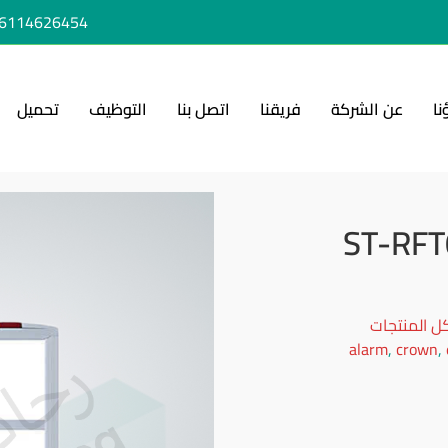
6114626454+
نا
عن الشركة
فريقنا
اتصل بنا
التوظيف
تحميل
ل المنتجات
alarm
,
crown
,