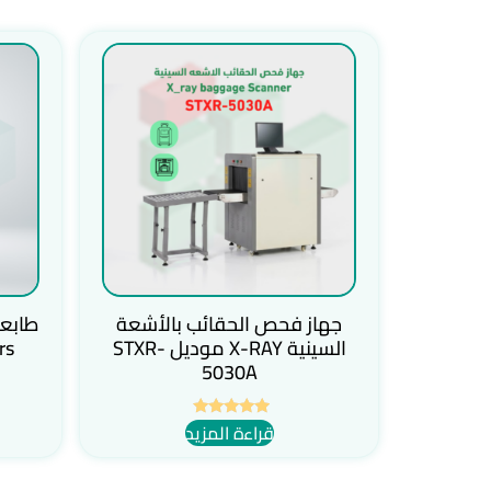
جهاز فحص الحقائب بالأشعة
السينية X-RAY موديل STXR-
rs
5030A
قراءة المزيد
تم التقييم
5.00
من 5