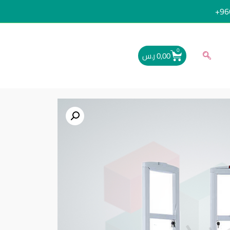
96
0
0,00
ر.س