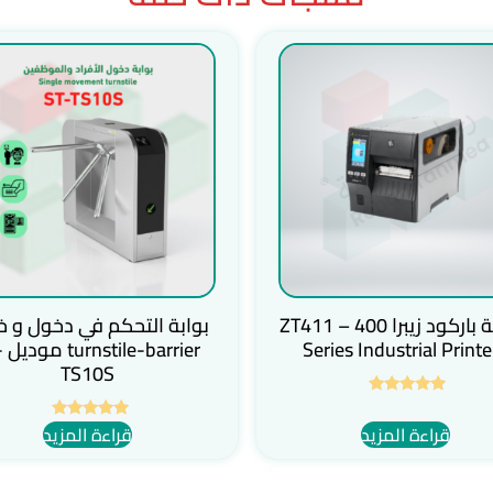
طابعة باركود زيبرا ZT411 – 400
بوابة التحكم في دخول و خ
Series Industrial Printe
rier
TS10S
تم التقييم
5.00
قراءة المزيد
قراءة المزيد
تم التقييم
من 5
5.00
من 5