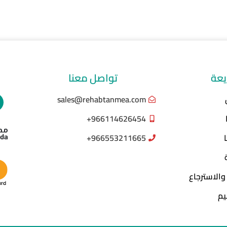
يعة
تواصل معنا
sales@rehabtanmea.com
966114626454+
966553211665+
والاسترجاع
يم