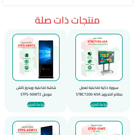
منتجات ذات صلة
سبورة ذكية تفاعلية تعمل
شاشة تفاعلية ويندوز تاتش
بنظام الاندرويد STBC7200-65A
موديل STFS-50WT2
قراءة المزيد
قراءة المزيد