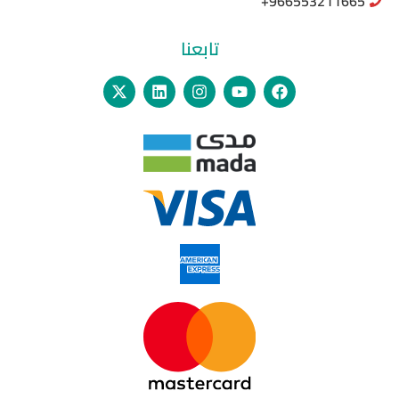
966553211665+
تابعنا