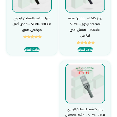
جهاز كاشف المعادن super
جهاز كاشف المعادن اليدوي
scanner اليدوي STMD-
STMD-3003B1 – فحص أمني
3003B1 – تفتيش أمني
موضعي دقيق
احترافي
تم التقييم
5.00
تم التقييم
قراءة المزيد
قراءة المزيد
من 5
5.00
من 5
جهاز كاشف المعادن اليدوي
STMD-V160 – كشف المعادن