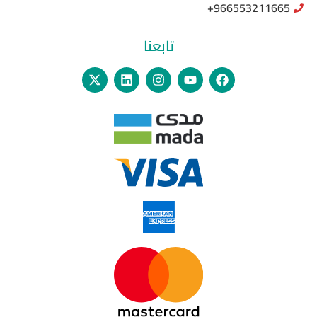
966553211665+
تابعنا