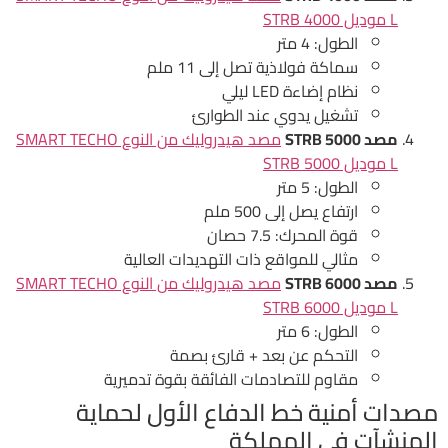
L موديل STRB 4000
الطول: 4 متر
سماكة فولاذية تصل إلى 11 ملم
نظام إضاءة LED ليلي
تشغيل يدوي عند الطوارئ
مصد STRB 5000
مصد هيدروليك من النوع SMART TECHO
L موديل STRB 5000
الطول: 5 متر
ارتفاع يصل إلى 500 ملم
قوة المحرك: 7.5 حصان
مثالي للمواقع ذات التهديدات العالية
مصد STRB 6000
مصد هيدروليك من النوع SMART TECHO
L موديل STRB 6000
الطول: 6 متر
التحكم عن بعد + قارئ بصمة
مقاوم للتصادمات الفائقة بقوة تدميرية
مصدات أمنية خط الدفاع الأول لحماية
المنشآت في المملكة