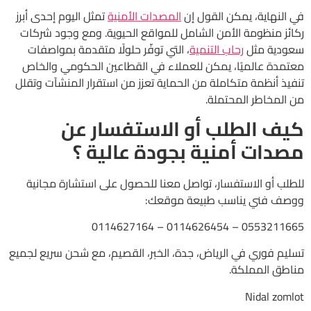
في النهاية، يمكن القول إن
المصدات الأمنية
تمثل اليوم إحدى أبرز
ركائز منظومة الأمن الشامل للمواقع الحيوية. ومع وجود شركات
سعودية مثل
رحاب التنمية
، التي توفّر حلولًا متقدمة بمواصفات
معتمدة عالميًا، يمكن للعملاء في القطاعين الحكومي والخاص
تنفيذ أنظمة متكاملة من الحماية تعزز من استقرار المنشآت وتقلل
من المخاطر المحتملة.
كيف الطلب أو الاستفسار عن
مصدات أمنية بجودة عالية ؟
للطلب أو الاستفسار، تواصل معنا للحصول على استشارة مجانية
ووصف فني يناسب طبيعة موقعك:
0553211665 – 0114626454 – 0114627164
تسليم فوري في الرياض، جدة، الخبر، القصيم، مع شحن سريع لجميع
مناطق المملكة.
Nidal zomlot