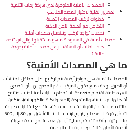
المصدات الأمنية المتوفرة لدى شركة رحاب التنمية
المعايير الفنية لاختيار المصد المناسب
خطوات تركيب المصدات الأمنية
التكامل مع أنظمة الأمن الذكية
تحديات تواجه تركيب وتشغيل مصدات أمنية
مصدات أمنية في السعودية ماهو مستقبلها والي اين تتجه
كيف الطلب أو الاستفسار عن مصدات أمنية بجودة
عالية ؟
ما هي المصدات الأمنية؟
المصدات الأمنية هي حواجز أرضية يتم تركيبها على مداخل المنشآت
أو الطرق بهدف منع دخول المركبات غير المصرح لها، أو التصدي
لأي محاولة اقتحام متعمدة باستخدام سيارات أو شاحنات. وتتنوع
أشكالها بين الثابتة، والمتحركة (الهيدروليكية والكهربائية)، وتكون
غالبًا مصنوعة من الفولاذ شديد السماكة، وتخضع لاختبارات صارمة
لتحمّل قوة الاصطدام. يتراوح ارتفاعها عند التشغيل بين 80 إلى 500
ملم، وتزوّد بأنظمة تحكم محلية أو عن بعد، وتدمج عادة مع باقي
أنظمة الأمان كالكاميرات وقارئات البصمة.