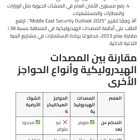
رفع مستوى الأمان العام في المنشآت الحيوية مثل الوزارات
والمطارات والمستشفيات.
وفقًا لتقرير “Middle East Security Outlook 2025”، ارتفع
الطلب على أنظمة المصدات الهيدروليكية في المنطقة بنسبة 38٪
مقارنة بعام 2023، مدفوعًا بزيادة الاستثمارات في مشاريع البنية
التحتية الذكية.
مقارنة بين المصدات
الهيدروليكية وأنواع الحواجز
الأخرى
العنصر
المصدات
الحواجز
الشوك
الهيدروليك
الميكانيكي
الأرضية
ية
ة
التحكم عن
متوفر
غير
محدود
بُعد
متوفر