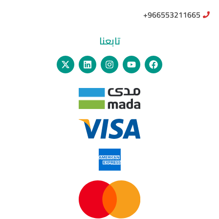
966553211665+
تابعنا