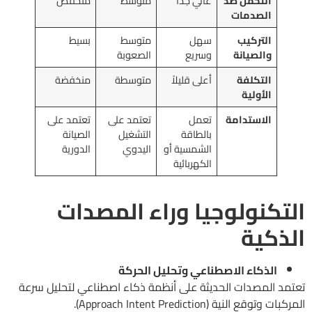
التحمل ضد
عالي جدًا
متوسط
منخفض
الصدمات
التركيب
سهل
متوسط
بسيط
والصيانة
وسريع
الصعوبة
التكلفة
أعلى قليلاً
متوسطة
منخفضة
الأولية
الاستدامة
تعمل
تعتمد على
تعتمد على
بالطاقة
التشغيل
الصيانة
الشمسية أو
اليدوي
الدورية
الكهربائية
التكنولوجيا وراء المصدات
الذكية
الذكاء الاصطناعي وتحليل الحركة
تعتمد المصدات الحديثة على أنظمة ذكاء اصطناعي لتحليل سرعة
المركبات وتوقع النية (Approach Intent Prediction).