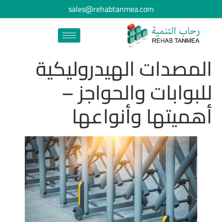
sales@rehabtanmea.com
المصدات الهيدروليكية
للبوابات والحواجز –
أهميتها وأنواعها