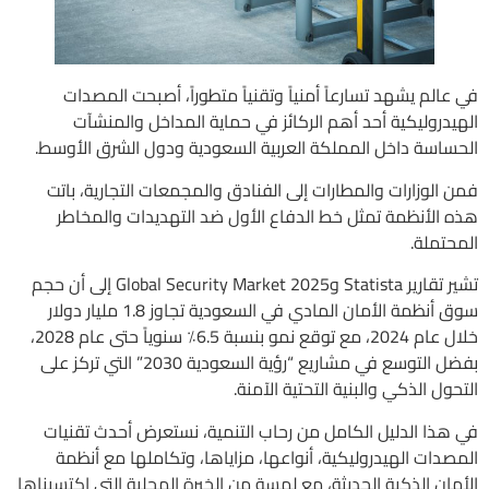
في عالم يشهد تسارعاً أمنياً وتقنياً متطوراً، أصبحت المصدات
الهيدروليكية أحد أهم الركائز في حماية المداخل والمنشآت
الحساسة داخل المملكة العربية السعودية ودول الشرق الأوسط.
فمن الوزارات والمطارات إلى الفنادق والمجمعات التجارية، باتت
هذه الأنظمة تمثل خط الدفاع الأول ضد التهديدات والمخاطر
المحتملة.
تشير تقارير Statista وGlobal Security Market 2025 إلى أن حجم
سوق أنظمة الأمان المادي في السعودية تجاوز 1.8 مليار دولار
خلال عام 2024، مع توقع نمو بنسبة 6.5٪ سنوياً حتى عام 2028،
بفضل التوسع في مشاريع “رؤية السعودية 2030” التي تركز على
التحول الذكي والبنية التحتية الآمنة.
في هذا الدليل الكامل من رحاب التنمية، نستعرض أحدث تقنيات
المصدات الهيدروليكية، أنواعها، مزاياها، وتكاملها مع أنظمة
الأمان الذكية الحديثة، مع لمسة من الخبرة المحلية التي اكتسبناها